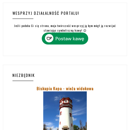
WESPRZYJ DZIAŁALNOŚĆ PORTALU!
Jeśli podoba Ci się strona, moja twórczość wesprzyj ją bym mógł ją rozwijać
stawiając symboliczną kawę! 😊
NIEZBĘDNIK
Biskupia Kopa - wieża widokowa