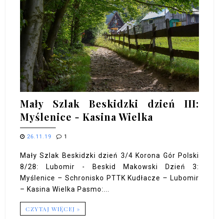
Mały Szlak Beskidzki dzień III:
Myślenice - Kasina Wielka
26.11.19
1
Mały Szlak Beskidzki dzień 3/4 Korona Gór Polski
8/28: Lubomir - Beskid Makowski Dzień 3:
Myślenice – Schronisko PTTK Kudłacze – Lubomir
– Kasina Wielka Pasmo:...
CZYTAJ WIĘCEJ »