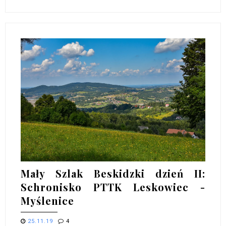
Mały Szlak Beskidzki dzień II:
Schronisko PTTK Leskowiec -
Myślenice
25.11.19
4