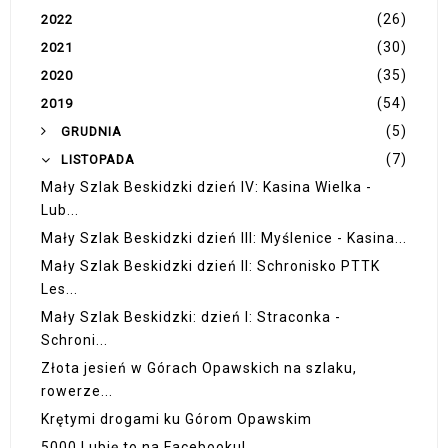
(26)
2022
(30)
2021
(35)
2020
(54)
2019
(5)
GRUDNIA
(7)
LISTOPADA
Mały Szlak Beskidzki dzień IV: Kasina Wielka -
Lub...
Mały Szlak Beskidzki dzień III: Myślenice - Kasina...
Mały Szlak Beskidzki dzień II: Schronisko PTTK
Les...
Mały Szlak Beskidzki: dzień I: Straconka -
Schroni...
Złota jesień w Górach Opawskich na szlaku,
rowerze...
Krętymi drogami ku Górom Opawskim
5000 Lubię to na Facebooku!