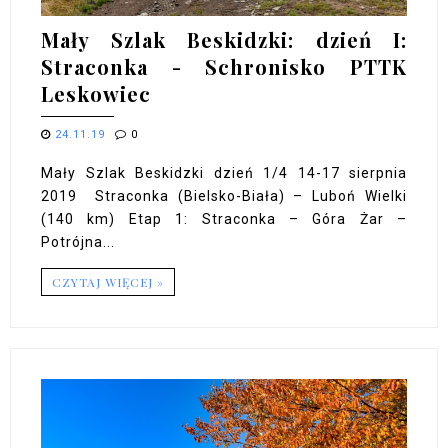
Mały Szlak Beskidzki: dzień I:
Straconka - Schronisko PTTK
Leskowiec
24.11.19
0
Mały Szlak Beskidzki dzień 1/4 14-17 sierpnia
2019 Straconka (Bielsko-Biała) – Luboń Wielki
(140 km) Etap 1: Straconka – Góra Żar –
Potrójna...
CZYTAJ WIĘCEJ »