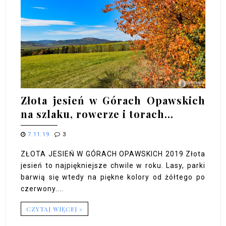
Złota jesień w Górach Opawskich
na szlaku, rowerze i torach...
7.11.19
3
ZŁOTA JESIEŃ W GÓRACH OPAWSKICH 2019 Złota
jesień to najpiękniejsze chwile w roku. Lasy, parki
barwią się wtedy na piękne kolory od żółtego po
czerwony....
CZYTAJ WIĘCEJ »