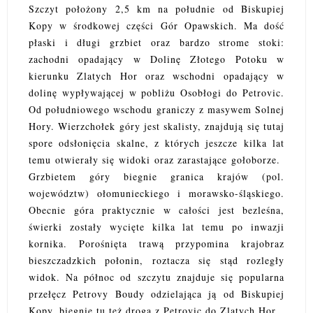
Szczyt położony 2,5 km na południe od Biskupiej
Kopy w środkowej części Gór Opawskich. Ma dość
płaski i długi grzbiet oraz bardzo strome stoki:
zachodni opadający w Dolinę Złotego Potoku w
kierunku Zlatych Hor oraz wschodni opadający w
dolinę wypływającej w pobliżu Osobłogi do Petrovic.
Od południowego wschodu graniczy z masywem Solnej
Hory. Wierzchołek góry jest skalisty, znajdują się tutaj
spore odsłonięcia skalne, z których jeszcze kilka lat
temu otwierały się widoki oraz zarastające gołoborze.
Grzbietem góry biegnie granica krajów (pol.
województw) ołomunieckiego i morawsko-śląskiego.
Obecnie góra praktycznie w całości jest bezleśna,
świerki zostały wycięte kilka lat temu po inwazji
kornika. Porośnięta trawą przypomina krajobraz
bieszczadzkich połonin, roztacza się stąd rozległy
widok. Na północ od szczytu znajduje się popularna
przełęcz Petrovy Boudy odzielająca ją od Biskupiej
Kopy, biegnie tu też droga z Petrovic do Zlatych Hor.