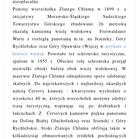
nieopłacalne.
Poniżej wierzchołka Zlatego Chlumu w 1899 r. z
inicjatywy Morawsko-Śląskiego Sudeckiego
Towarzystwa Górskiego zbudowano 26 metrową
okazałą kamienną wieżę widokową Freiwaldauer
Warte z rozległą panoramą m.in. na Jeseniky, Góry
Rychlebskie oraz Góry Opawskie (Więcej w
artykule o
historii wieży
). Powstało też schronisko turystyczne,
spalone w 1955 r. Obecnie rolę schroniska przejął
niewielki obiekt bufetu obok wieży widokowej. W
masywie Zlatego Chlumu odnajdziemy sporo odsłonięć
skalnych. Do najciekawszych i najbardziej okazałych
należą Čertovy kameny - kwarcytowe wychodnie o
wysokości 40 m, których wierzchołek możemy zdobyć
trasą turystyczną wspinając się po drabinkach i
łańcuchach. Z Čertovych kamenów piękna panorama
na Dolinę Białej Głuchołaskiej oraz Jeseniki i Góry
Rychlebskie. Stoki Zlatego Chlumu obfitują także w
kilkadziesiąt obmurowanych źródełek pochodzących