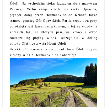
Údolí. Na wschodnim stoku łączącym się z masywem
Příčnego Vrchu swoje źródła ma rzeka Opawica,
płynąca dalej przez Heřmanovice do Krnova także
stanowi granicę Gór Opawskich. Partia szczytowa góry
porośnięta jest lasem świerkowym, niżej ze stoków, z
górskich łąk, na których pasą się krowy i owce
roztacza się piękny widok, szczególnie w dolinę
potoku Olešnice z wsią Horní Údolí.
Szlaki:
północnym stokiem ponad
Horní Údolí biegnie
zielony szlak z
Heřmanovic na Kober
štejn.