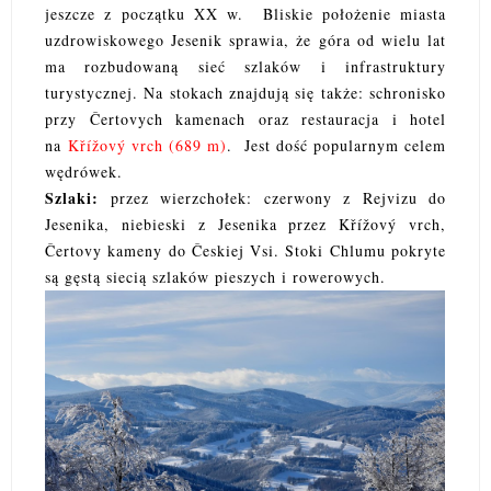
jeszcze z początku XX w. Bliskie położenie miasta
uzdrowiskowego Jesenik sprawia, że góra od wielu lat
ma rozbudowaną sieć szlaków i infrastruktury
turystycznej. Na stokach znajdują się także: schronisko
przy Čertovych kamenach oraz restauracja i hotel
na
Křížový vrch (689 m)
. Jest dość popularnym celem
wędrówek.
Szlaki:
przez wierzchołek: czerwony z Rejvizu do
Jesenika, niebieski z Jesenika przez Křížový vrch,
Čertovy kameny do Českiej Vsi. Stoki Chlumu pokryte
są gęstą siecią szlaków pieszych i rowerowych.