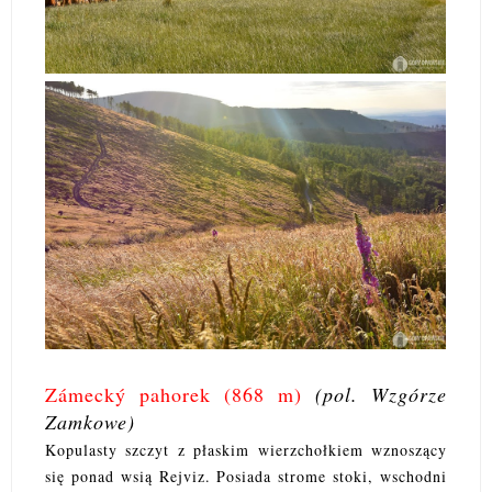
Zámecký pahorek (868 m)
(pol. Wzgórze
Zamkowe)
Kopulasty szczyt z płaskim wierzchołkiem wznoszący
się ponad wsią Rejviz. Posiada strome stoki, wschodni