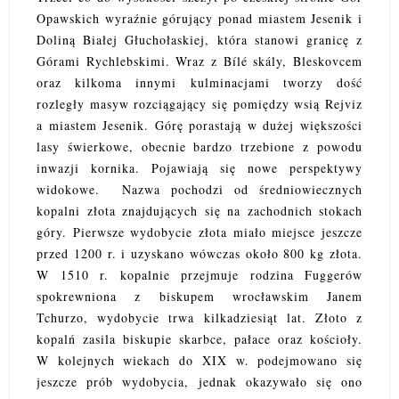
Opawskich wyraźnie górujący ponad miastem Jesenik i
Doliną Białej Głuchołaskiej, która stanowi granicę z
Górami Rychlebskimi. Wraz z Bílé skály, Bleskovcem
oraz kilkoma innymi kulminacjami tworzy dość
rozległy masyw rozciągający się pomiędzy wsią Rejviz
a miastem Jesenik. Górę porastają w dużej większości
lasy świerkowe, obecnie bardzo trzebione z powodu
inwazji kornika. Pojawiają się nowe perspektywy
widokowe. Nazwa pochodzi od średniowiecznych
kopalni złota znajdujących się na zachodnich stokach
góry. Pierwsze wydobycie złota miało miejsce jeszcze
przed 1200 r. i uzyskano wówczas około 800 kg złota.
W 1510 r. kopalnie przejmuje rodzina Fuggerów
spokrewniona z biskupem wrocławskim Janem
Tchurzo, wydobycie trwa kilkadziesiąt lat. Złoto z
kopalń zasila biskupie skarbce, pałace oraz kościoły.
W kolejnych wiekach do XIX w. podejmowano się
jeszcze prób wydobycia, jednak okazywało się ono