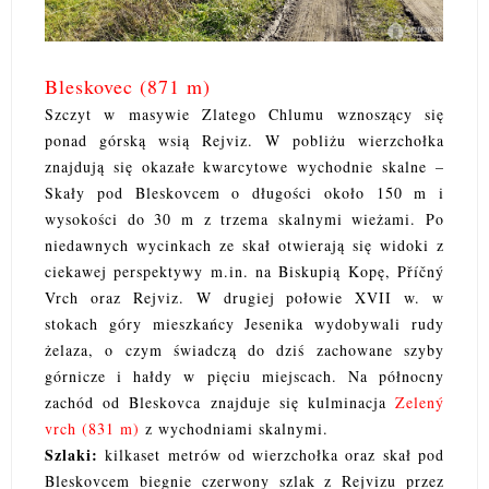
Bleskovec (871 m)
Szczyt w masywie Zlatego Chlumu wznoszący się
ponad górską wsią Rejviz. W pobliżu wierzchołka
znajdują się okazałe kwarcytowe wychodnie skalne –
Skały pod Bleskovcem o długości około 150 m i
wysokości do 30 m z trzema skalnymi wieżami. Po
niedawnych wycinkach ze skał otwierają się widoki z
ciekawej perspektywy m.in. na Biskupią Kopę, Příčný
Vrch oraz Rejviz. W drugiej połowie XVII w. w
stokach góry mieszkańcy Jesenika wydobywali rudy
żelaza, o czym świadczą do dziś zachowane szyby
górnicze i hałdy w pięciu miejscach. Na północny
zachód od Bleskovca znajduje się kulminacja
Zelený
vrch (831 m)
z wychodniami skalnymi.
Szlaki:
kilkaset metrów od wierzchołka oraz skał pod
Bleskovcem biegnie czerwony szlak z Rejvizu przez