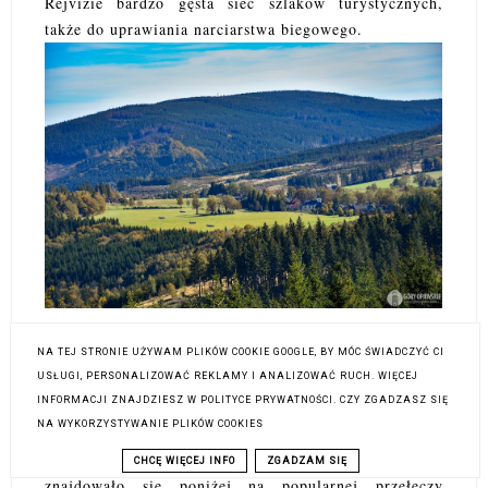
Rejvizie bardzo gęsta sieć szlaków turystycznych,
także do uprawiania narciarstwa biegowego.
Mała Kopa (772 m)
(czes. Nad Petrovou chatou)
NA TEJ STRONIE UŻYWAM PLIKÓW COOKIE GOOGLE, BY MÓC ŚWIADCZYĆ CI
USŁUGI, PERSONALIZOWAĆ REKLAMY I ANALIZOWAĆ RUCH. WIĘCEJ
Szczyt jako kulminacja północna w masywie Větrnnej
INFORMACJI ZNAJDZIESZ W POLITYCE PRYWATNOŚCI. CZY ZGADZASZ SIĘ
ze stromymi stokami. Polska nazwa może pochodzić od
NA WYKORZYSTYWANIE PLIKÓW COOKIES
bliskości Biskupiej Kopy = dużej Kopy. Czeska nazwa
związana jest ze schroniskiem Petrova Chata, które
CHCĘ WIĘCEJ INFO
ZGADZAM SIĘ
znajdowało się poniżej na popularnej przełęczy