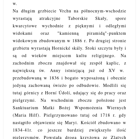
w.
Na długim grzbiecie Vrchu na północnym-wschodzie
wyrastają atrakcyjne Taborskie Skały, spore
kwarcytowe wychodnie z pięknymi i odległymi
widokami oraz "kamienną piramidą"-punktem
widokowym zbudowanym w 1886 r. Po drugiej stronie
grzbietu wyrastają Hornické skály. Stoki szczytu były i
są od wieków miejscem kultu religijnego. Na
zachodnim zboczu znajdował się zespół kaplic, z
największą św. Anny istniejącą już od XV w.
przebudowaną w 1836 i bogato wyposażoną i obecnie
jedyną zachowaną świeżo po odbudowie. Modlili się
tutaj górnicy z Horní Údolí, udający się do pracy oraz
pielgrzymi. Na wschodnim zboczu położone jest
Sanktuarium Matki Bożej Wspomożenia Wiernych
(Maria Hilf). Pielgrzymowano tutaj od 1718 r. gdy
nastąpiło objawienie się Maryi. Kościół zbudowano w
1834-41r. co jeszcze bardziej zwiększyło ilość
pielgrzymów. Powstała droga krzyżowa ze Zlatych