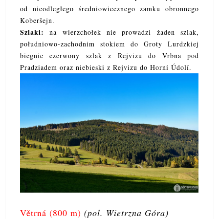
od nieodległego średniowiecznego zamku obronnego
Kober
šejn.
Szlaki:
na wierzchołek nie prowadzi żaden szlak,
południowo-zachodnim stokiem do Groty Lurdzkiej
biegnie czerwony szlak z Rejvizu do Vrbna pod
Pradziadem oraz niebieski z Rejvizu do Horní Údolí.
Větrná (800 m)
(pol. Wietrzna Góra)