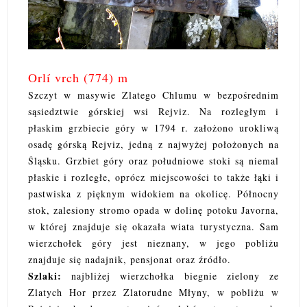
Orlí vrch (774) m
Szczyt w masywie Zlatego Chlumu w bezpośrednim
sąsiedztwie górskiej wsi Rejviz. Na rozległym i
płaskim grzbiecie góry w 1794 r. założono urokliwą
osadę górską Rejviz, jedną z najwyżej położonych na
Śląsku. Grzbiet góry oraz południowe stoki są niemal
płaskie i rozległe, oprócz miejscowości to także łąki i
pastwiska z pięknym widokiem na okolicę. Północny
stok, zalesiony stromo opada w dolinę potoku Javorna,
w której znajduje się okazała wiata turystyczna. Sam
wierzchołek góry jest nieznany, w jego pobliżu
znajduje się nadajnik, pensjonat oraz źródło.
Szlaki:
najbliżej wierzchołka biegnie zielony ze
Zlatych Hor przez Zlatorudne Młyny, w pobliżu w