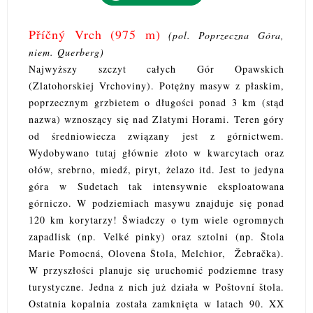
Příčný Vrch (975 m)
(pol. Poprzeczna Góra,
niem. Querberg)
Najwyższy szczyt całych Gór Opawskich
(Zlatohorskiej Vrchoviny). Potężny masyw z płaskim,
poprzecznym grzbietem o długości ponad 3 km (stąd
nazwa) wznoszący się nad Zlatymi Horami. Teren góry
od średniowiecza związany jest z górnictwem.
Wydobywano tutaj głównie złoto w kwarcytach oraz
ołów, srebrno, miedź, piryt, żelazo itd. Jest to jedyna
góra w Sudetach tak intensywnie eksploatowana
górniczo. W podziemiach masywu znajduje się ponad
120 km korytarzy! Świadczy o tym wiele ogromnych
zapadlisk (np. Velké pinky) oraz sztolni (np. Štola
Marie Pomocná, Olovena Štola, Melchior, Žebračka).
W przyszłości planuje się uruchomić podziemne trasy
turystyczne. Jedna z nich już działa w Poštovní štola.
Ostatnia kopalnia została zamknięta w latach 90. XX