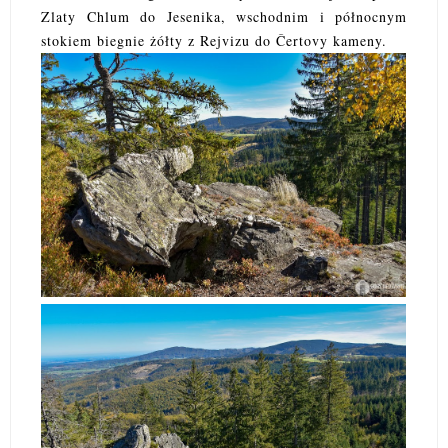
Zlaty Chlum do Jesenika, wschodnim i północnym
stokiem biegnie żółty z Rejvizu do Čertovy kameny.