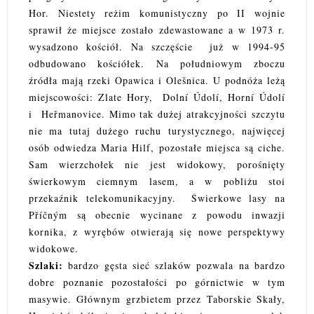
Hor. Niestety reżim komunistyczny po II wojnie
sprawił że miejsce zostało zdewastowane a w 1973 r.
wysadzono kościół. Na szczęście już w 1994-95
odbudowano kościółek. Na południowym zboczu
źródła mają rzeki Opawica i Olešnica. U podnóża leżą
miejscowości: Zlate Hory, Dolní Údolí, Horní Údolí
i Heřmanovice. Mimo tak dużej atrakcyjności szczytu
nie ma tutaj dużego ruchu turystycznego, najwięcej
osób odwiedza Maria Hilf, pozostałe miejsca są ciche.
Sam wierzchołek nie jest widokowy, porośnięty
świerkowym ciemnym lasem, a w pobliżu stoi
przekaźnik telekomunikacyjny. Świerkowe lasy na
Příčným są obecnie wycinane z powodu inwazji
kornika, z wyrębów otwierają się nowe perspektywy
widokowe.
Szlaki:
bardzo gęsta sieć szlaków pozwala na bardzo
dobre poznanie pozostałości po górnictwie w tym
masywie. Głównym grzbietem przez Taborskie Skały,