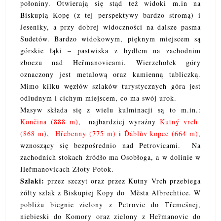
połoniny. Otwierają się stąd też widoki m.in na
Biskupią Kopę (z tej perspektywy bardzo stromą) i
Jeseniky, a przy dobrej widoczności na dalsze pasma
Sudetów. Bardzo widokowym, pięknym miejscem są
górskie łąki – pastwiska z bydłem na zachodnim
zboczu nad Heřmanovicami. Wierzchołek góry
oznaczony jest metalową oraz kamienną tabliczką.
Mimo kilku węzłów szlaków turystycznych góra jest
odludnym i cichym miejscem, co ma swój urok.
Masyw składa się z wielu kulminacji są to m.in.:
Končina (888 m)
, najbardziej wyraźny
Kutný vrch
(868 m)
,
Hřebenny (775 m)
i
Ďáblův kopec (664 m)
,
wznoszący się bezpośrednio nad Petrovicami. Na
zachodnich stokach źródło ma Osobłoga, a w dolinie w
Heřmanovicach Złoty Potok.
Szlaki:
przez szczyt oraz przez Kutny Vrch przebiega
żółty szlak z Biskupiej Kopy do Města Albrechtice. W
pobliżu biegnie zielony z Petrovic do Třemešnej,
niebieski do Komory oraz zielony z Heřmanovic do