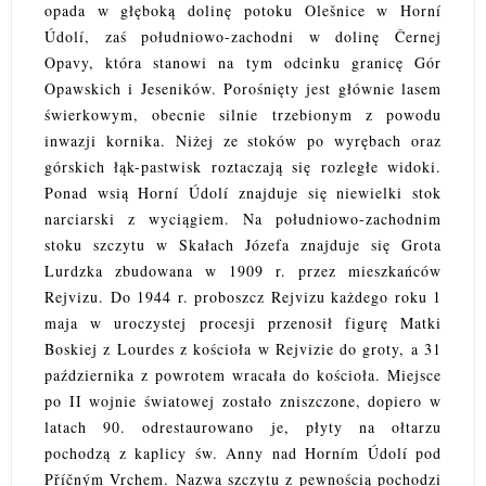
opada w głęboką dolinę potoku Olešnice w Horní
Údolí, zaś południowo-zachodni w dolinę Černej
Opavy, która stanowi na tym odcinku granicę Gór
Opawskich i Jeseników. Porośnięty jest głównie lasem
świerkowym, obecnie silnie trzebionym z powodu
inwazji kornika. Niżej ze stoków po wyrębach oraz
górskich łąk-pastwisk roztaczają się rozległe widoki.
Ponad wsią Horní Údolí znajduje się niewielki stok
narciarski z wyciągiem. Na południowo-zachodnim
stoku szczytu w Skałach Józefa znajduje się Grota
Lurdzka zbudowana w 1909 r. przez mieszkańców
Rejvizu. Do 1944 r. proboszcz Rejvizu każdego roku 1
maja w uroczystej procesji przenosił figurę Matki
Boskiej z Lourdes z kościoła w Rejvizie do groty, a 31
października z powrotem wracała do kościoła. Miejsce
po II wojnie światowej zostało zniszczone, dopiero w
latach 90. odrestaurowano je, płyty na ołtarzu
pochodzą z kaplicy św. Anny nad Horním Údolí pod
Příčným Vrchem. Nazwa szczytu z pewnością pochodzi