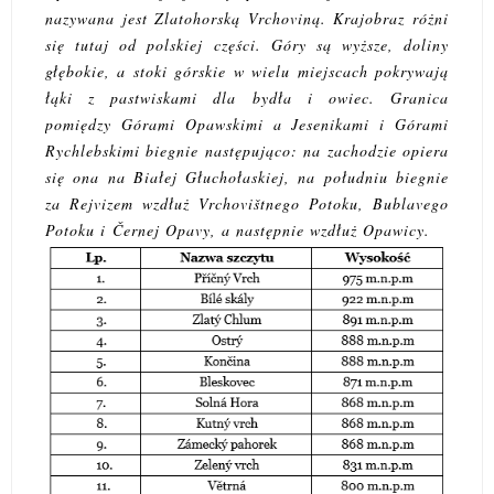
nazywana jest Zlatohorską Vrchoviną. Krajobraz różni
się tutaj od polskiej części. Góry są wyższe, doliny
głębokie, a stoki górskie w wielu miejscach pokrywają
łąki z pastwiskami dla bydła i owiec. Granica
pomiędzy Górami Opawskimi a Jesenikami i Górami
Rychlebskimi biegnie następująco: na zachodzie opiera
się ona na Białej Głuchołaskiej, na południu biegnie
za Rejvizem wzdłuż
Vrchovištnego Potoku, Bublavego
Potoku i
Černej Opavy, a następnie wzdłuż Opawicy.