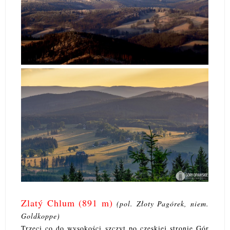
Zlatý Chlum (891 m)
(pol. Złoty Pagórek, niem.
Goldkoppe)
Trzeci co do wysokości szczyt po czeskiej stronie Gór