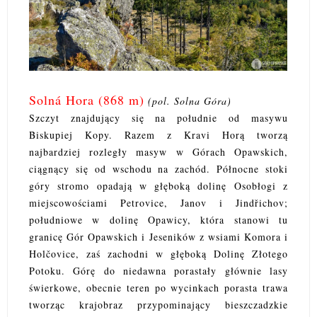
Solná Hora (868 m)
(pol. Solna Góra)
Szczyt znajdujący się na południe od masywu
Biskupiej Kopy. Razem z Kravi Horą tworzą
najbardziej rozległy masyw w Górach Opawskich,
ciągnący się od wschodu na zachód. Północne stoki
góry stromo opadają w głęboką dolinę Osobłogi z
miejscowościami Petrovice, Janov i Jindřichov;
południowe w dolinę Opawicy, która stanowi tu
granicę Gór Opawskich i Jeseników z wsiami Komora i
Holčovice, zaś zachodni w głęboką Dolinę Złotego
Potoku. Górę do niedawna porastały głównie lasy
świerkowe, obecnie teren po wycinkach porasta trawa
tworząc krajobraz przypominający bieszczadzkie