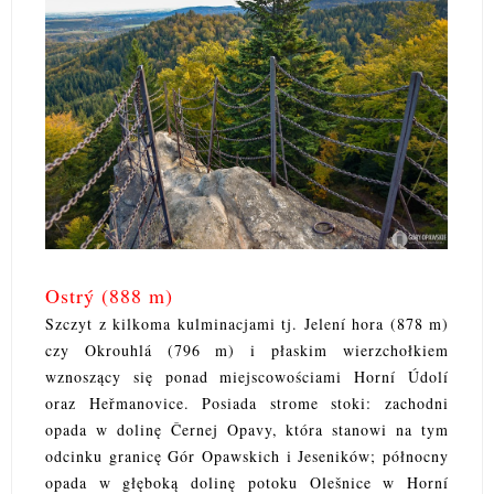
Ostrý (888 m)
Szczyt z kilkoma kulminacjami tj. Jelení hora (878 m)
czy Okrouhlá (796 m) i płaskim wierzchołkiem
wznoszący się ponad miejscowościami Horní Údolí
oraz Heřmanovice. Posiada strome stoki: zachodni
opada w dolinę Černej Opavy, która stanowi na tym
odcinku granicę Gór Opawskich i Jeseników; północny
opada w głęboką dolinę potoku Olešnice w Horní