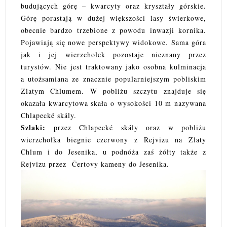
budujących górę – kwarcyty oraz kryształy górskie.
Górę porastają w dużej większości lasy świerkowe,
obecnie bardzo trzebione z powodu inwazji kornika.
Pojawiają się nowe perspektywy widokowe. Sama góra
jak i jej wierzchołek pozostaje nieznany przez
turystów. Nie jest traktowany jako osobna kulminacja
a utożsamiana ze znacznie popularniejszym pobliskim
Zlatym Chlumem. W pobliżu szczytu znajduje się
okazała kwarcytowa skała o wysokości 10 m nazywana
Chlapecké skály.
Szlaki:
przez Chlapecké skály oraz w pobliżu
wierzchołka biegnie czerwony z Rejvizu na Zlaty
Chlum i do Jesenika, u podnóża zaś żółty także z
Rejvizu przez Čertovy kameny do Jesenika.