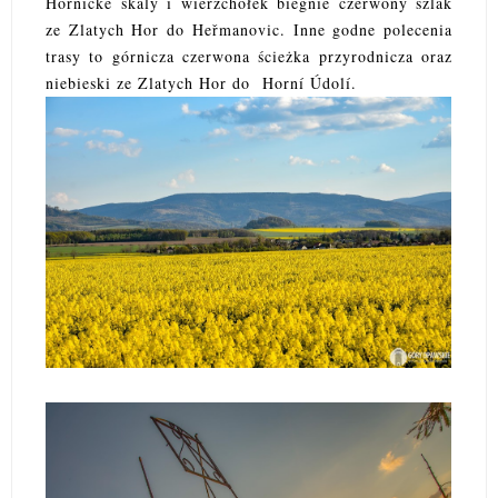
Hornické skály i wierzchołek biegnie czerwony szlak
ze Zlatych Hor do Heřmanovic. Inne godne polecenia
trasy to górnicza czerwona ścieżka przyrodnicza oraz
niebieski ze Zlatych Hor do Horní Údolí.