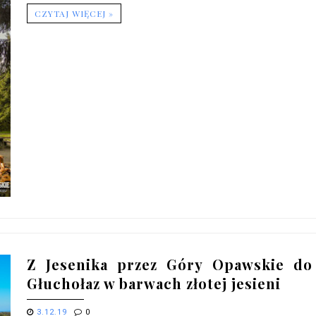
CZYTAJ WIĘCEJ »
Z Jesenika przez Góry Opawskie do
Głuchołaz w barwach złotej jesieni
3.12.19
0