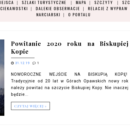
IEJSCA
SZLAKI TURYSTYCZNE
MAPA
SZCZYTY
SZC
CIEKAWOSTKI
DALEKIE OBSERWACJE
RELACJE Z WYPRAW
NARCIARSKI
O PORTALU
Powitanie 2020 roku na Biskupiej
Kopie
31.12.19
1
NOWOROCZNE WEJŚCIE NA BISKUPIĄ KOPĘ!
Tradycyjnie od 20 lat w Górach Opawskich nowy rok
należy powitać na szczycie Biskupiej Kopy. Nie inaczej
będzie...
CZYTAJ WIĘCEJ »