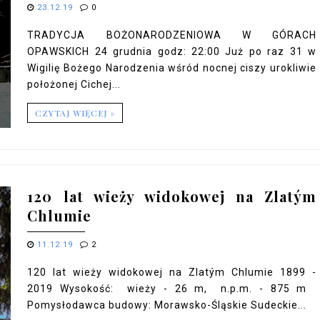
23.12.19
0
TRADYCJA BOŻONARODZENIOWA W GÓRACH
OPAWSKICH 24 grudnia godz: 22:00 Już po raz 31 w
Wigilię Bożego Narodzenia wśród nocnej ciszy urokliwie
położonej Cichej...
CZYTAJ WIĘCEJ »
120 lat wieży widokowej na Zlatým
Chlumie
11.12.19
2
120 lat wieży widokowej na Zlatým Chlumie 1899 -
2019 Wysokość: wieży - 26 m, n.p.m. - 875 m
Pomysłodawca budowy: Morawsko-Śląskie Sudeckie...