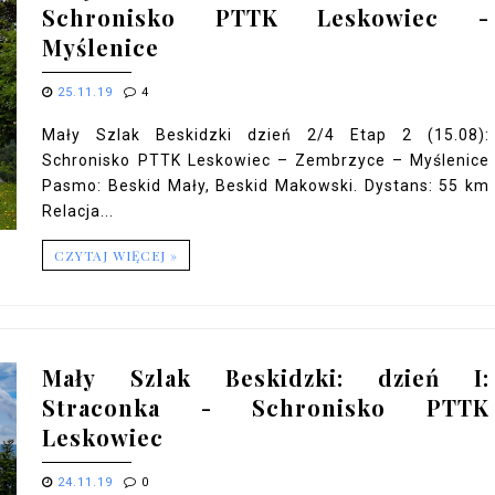
Schronisko PTTK Leskowiec -
Myślenice
25.11.19
4
Mały Szlak Beskidzki dzień 2/4 Etap 2 (15.08):
Schronisko PTTK Leskowiec – Zembrzyce – Myślenice
Pasmo: Beskid Mały, Beskid Makowski. Dystans: 55 km
Relacja...
CZYTAJ WIĘCEJ »
Mały Szlak Beskidzki: dzień I:
Straconka - Schronisko PTTK
Leskowiec
24.11.19
0