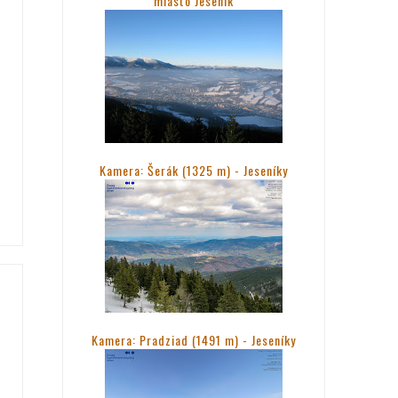
miasto Jesenik
Kamera: Šerák (1325 m) - Jeseníky
Kamera: Pradziad (1491 m) -
Jeseníky