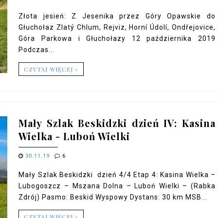
Złota jesień: Z Jesenika przez Góry Opawskie do
Głuchołaz Zlatý Chlum, Rejviz, Horní Údolí, Ondřejovice,
Góra Parkowa i Głuchołazy 12 października 2019
Podczas...
CZYTAJ WIĘCEJ »
Mały Szlak Beskidzki dzień IV: Kasina
Wielka - Luboń Wielki
30.11.19
6
Mały Szlak Beskidzki dzień 4/4 Etap 4: Kasina Wielka –
Lubogoszcz – Mszana Dolna – Luboń Wielki – (Rabka
Zdrój) Pasmo: Beskid Wyspowy Dystans: 30 km MSB...
CZYTAJ WIĘCEJ »