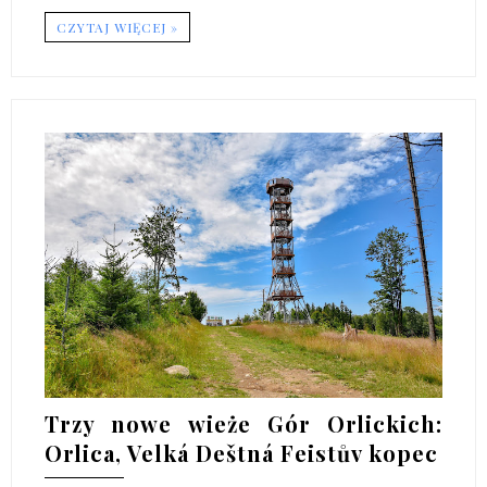
CZYTAJ WIĘCEJ »
Trzy nowe wieże Gór Orlickich:
Orlica, Velká Deštná Feistův kopec