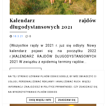
Kalendarz rajdów
długodystansowych 2021
18.3.21
0
(Wszystkie rajdy w 2021 r. już się odbyły. Nowy
kalendarz pojawi się na początku 2022
r.)KALENDARZ RAJDÓW DŁUGODYSTANSOWYCH
2021 W związku z epidemią terminy rajdów...
CZYTAJ WIĘCEJ »
NA TEJ STRONIE UŻYWAM PLIKÓW COOKIE GOOGLE, BY MÓC ŚWIADCZYĆ CI
USŁUGI, PERSONALIZOWAĆ REKLAMY I ANALIZOWAĆ RUCH. WIĘCEJ
INFORMACJI ZNAJDZIESZ W POLITYCE PRYWATNOŚCI. CZY ZGADZASZ SIĘ
NA WYKORZYSTYWANIE PLIKÓW COOKIES
CHCĘ WIĘCEJ INFO
ZGADZAM SIĘ