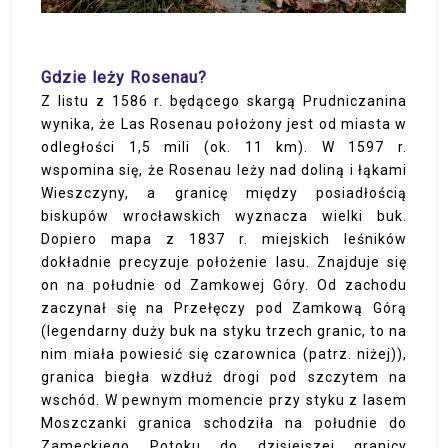
Gdzie leży Rosenau?
Z listu z 1586 r. będącego skargą Prudniczanina
wynika, że Las Rosenau położony jest od miasta w
odległości 1,5 mili (ok. 11 km). W 1597 r.
wspomina się, że Rosenau leży nad doliną i łąkami
Wieszczyny, a granicę między posiadłością
biskupów wrocławskich wyznacza wielki buk.
Dopiero mapa z 1837 r. miejskich leśników
dokładnie precyzuje położenie lasu. Znajduje się
on na południe od Zamkowej Góry. Od zachodu
zaczynał się na Przełęczy pod Zamkową Górą
(legendarny duży buk na styku trzech granic, to na
nim miała powiesić się czarownica (patrz. niżej)),
granica biegła wzdłuż drogi pod szczytem na
wschód. W pewnym momencie przy styku z lasem
Moszczanki granica schodziła na południe do
Zameckiego Potoku do dzisiejszej granicy