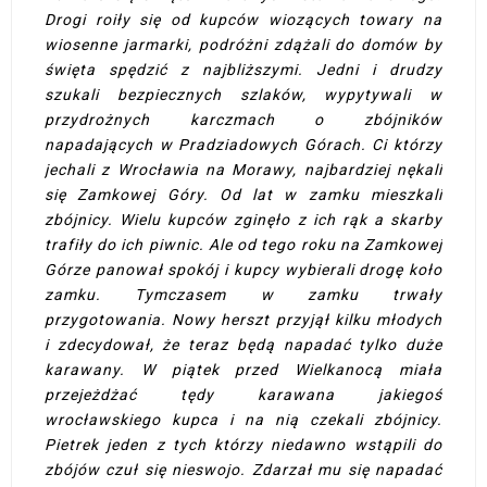
Drogi roiły się od kupców wiozących towary na
wiosenne jarmarki, podróżni zdążali do domów by
święta spędzić z najbliższymi. Jedni i drudzy
szukali bezpiecznych szlaków, wypytywali w
przydrożnych karczmach o zbójników
napadających w Pradziadowych Górach. Ci którzy
jechali z Wrocławia na Morawy, najbardziej nękali
się Zamkowej Góry. Od lat w zamku mieszkali
zbójnicy. Wielu kupców zginęło z ich rąk a skarby
trafiły do ich piwnic. Ale od tego roku na Zamkowej
Górze panował spokój i kupcy wybierali drogę koło
zamku. Tymczasem w zamku trwały
przygotowania. Nowy herszt przyjął kilku młodych
i zdecydował, że teraz będą napadać tylko duże
karawany. W piątek przed Wielkanocą miała
przejeżdżać tędy karawana jakiegoś
wrocławskiego kupca i na nią czekali zbójnicy.
Pietrek jeden z tych którzy niedawno wstąpili do
zbójów czuł się nieswojo. Zdarzał mu się napadać