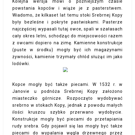
Kolejna wersja mówi o późniejszym czasie
powstania kopców i wiąże je z pasterstwem.
Wiadomo, że kilkaset lat temu stoki Srebrnej Kopy
były bezleśne i pokryte pastwiskami. Pasterze
najczęściej wypasali tutaj owce, spali w szałasach
cały okres letni, schodząc do miejscowości razem
z owcami dopiero na zimę. Kamienne konstrukcje
(puste w środku) mogły być ich magazynami
żywności, kamienie trzymały chłód służąc im jako
lodówki.
Kopce mogły być także piecami. W 1532 r. w
Janovie u podnóża Srebrnej Kopy założono
miasteczko górnicze. Rozpoczęto wydobywać
srebrno w stokach Kopy, jednak z powodu małych
ilości kruszcu szybko przerwano wydobycie.
Konstrukcje mogły być piecami do przetapiania
rudy srebra. Gdy pojawił się las mogły być także
piecami do wypalania węgla drzewnego przez