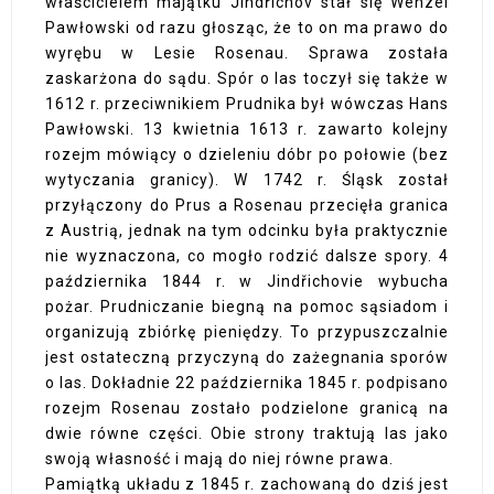
właścicielem majątku Jindřichov stał się Wenzel
Pawłowski od razu głosząc, że to on ma prawo do
wyrębu w Lesie Rosenau. Sprawa została
zaskarżona do sądu. Spór o las toczył się także w
1612 r. przeciwnikiem Prudnika był wówczas Hans
Pawłowski. 13 kwietnia 1613 r. zawarto kolejny
rozejm mówiący o dzieleniu dóbr po połowie (bez
wytyczania granicy). W 1742 r. Śląsk został
przyłączony do Prus a Rosenau przecięła granica
z Austrią, jednak na tym odcinku była praktycznie
nie wyznaczona, co mogło rodzić dalsze spory. 4
października 1844 r. w Jindřichovie wybucha
pożar. Prudniczanie biegną na pomoc sąsiadom i
organizują zbiórkę pieniędzy. To przypuszczalnie
jest ostateczną przyczyną do zażegnania sporów
o las. Dokładnie 22 października 1845 r. podpisano
rozejm Rosenau zostało podzielone granicą na
dwie równe części. Obie strony traktują las jako
swoją własność i mają do niej równe prawa.
Pamiątką układu z 1845 r. zachowaną do dziś jest