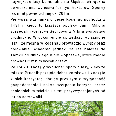
największe lasy komunalne na Śląsku, ich łączna
powierzchnia wynosiła 1,5 tys. hektarów. Sporny
las miał powierzchnię ok. 20 ha.
Pierwsza wzmianka o Lesie Rosenau pochodzi z
1481 r. kiedy to książęta opolscy Jan i Mikołaj
sprzedali rycerzowi Georgowi z Vrbna wójtostwo
prudnickie. W dokumencie sprzedaży wyjaśnione
jest, że można w Rosenau prowadzić wyręby oraz
polowania. Wiadomo jednak, że las należał do
zamku prudnickiego a nie wójtostwa, które mogło
prowadzić w nim wyręb drzew.
Po 1562 r. zaczęły wybuchać spory o lasy, kiedy to
miasto Prudnik przejęło dobra zamkowe i zaczęło
z nich korzystać, dbając przy tym o wyłączność
gospodarzenia i zakaz czerpania korzyści przez
sąsiednich właścicieli ziem przyzwyczajonych od
lat do samowolki.