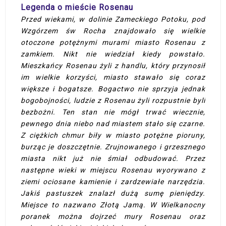
Legenda o mieście Rosenau
Przed wiekami, w dolinie Zameckiego Potoku, pod
Wzgórzem św Rocha znajdowało się wielkie
otoczone potężnymi murami miasto Rosenau z
zamkiem. Nikt nie wiedział kiedy powstało.
Mieszkańcy Rosenau żyli z handlu, który przynosił
im wielkie korzyści, miasto stawało się coraz
większe i bogatsze. Bogactwo nie sprzyja jednak
bogobojności, ludzie z Rosenau żyli rozpustnie byli
bezbożni. Ten stan nie mógł trwać wiecznie,
pewnego dnia niebo nad miastem stało się czarne.
Z ciężkich chmur biły w miasto potężne pioruny,
burząc je doszczętnie. Zrujnowanego i grzesznego
miasta nikt już nie śmiał odbudować. Przez
następne wieki w miejscu Rosenau wyorywano z
ziemi ociosane kamienie i zardzewiałe narzędzia.
Jakiś pastuszek znalazł dużą sumę pieniędzy.
Miejsce to nazwano Złotą Jamą. W Wielkanocny
poranek można dojrzeć mury Rosenau oraz