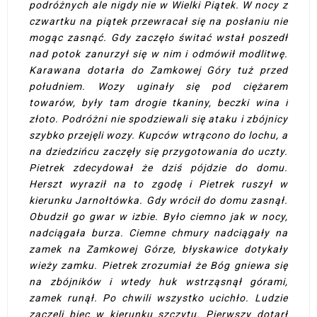
podróżnych ale nigdy nie w Wielki Piątek. W nocy z
czwartku na piątek przewracał się na posłaniu nie
mogąc zasnąć. Gdy zaczęło świtać wstał poszedł
nad potok zanurzył się w nim i odmówił modlitwę.
Karawana dotarła do Zamkowej Góry tuż przed
południem. Wozy uginały się pod ciężarem
towarów, były tam drogie tkaniny, beczki wina i
złoto. Podróżni nie spodziewali się ataku i zbójnicy
szybko przejęli wozy. Kupców wtrącono do lochu, a
na dziedzińcu zaczęły się przygotowania do uczty.
Pietrek zdecydował że dziś pójdzie do domu.
Herszt wyraził na to zgodę i Pietrek ruszył w
kierunku Jarnołtówka. Gdy wrócił do domu zasnął.
Obudził go gwar w izbie. Było ciemno jak w nocy,
nadciągała burza. Ciemne chmury nadciągały na
zamek na Zamkowej Górze, błyskawice dotykały
wieży zamku. Pietrek zrozumiał że Bóg gniewa się
na zbójników i wtedy huk wstrząsnął górami,
zamek runął. Po chwili wszystko ucichło. Ludzie
zaczęli biec w kierunku szczytu. Pierwszy dotarł