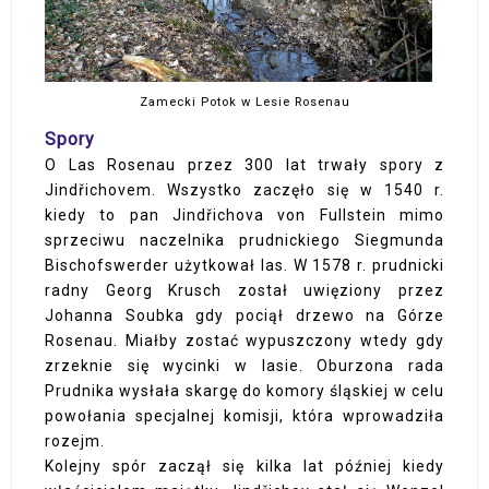
Zamecki Potok w Lesie Rosenau
Spory
O Las Rosenau przez 300 lat trwały spory z
Jindřichovem. Wszystko zaczęło się w 1540 r.
kiedy to pan Jindřichova von Fullstein mimo
sprzeciwu naczelnika prudnickiego Siegmunda
Bischofswerder użytkował las. W 1578 r. prudnicki
radny Georg Krusch został uwięziony przez
Johanna Soubka gdy pociął drzewo na Górze
Rosenau. Miałby zostać wypuszczony wtedy gdy
zrzeknie się wycinki w lasie. Oburzona rada
Prudnika wysłała skargę do komory śląskiej w celu
powołania specjalnej komisji, która wprowadziła
rozejm.
Kolejny spór zaczął się kilka lat później kiedy