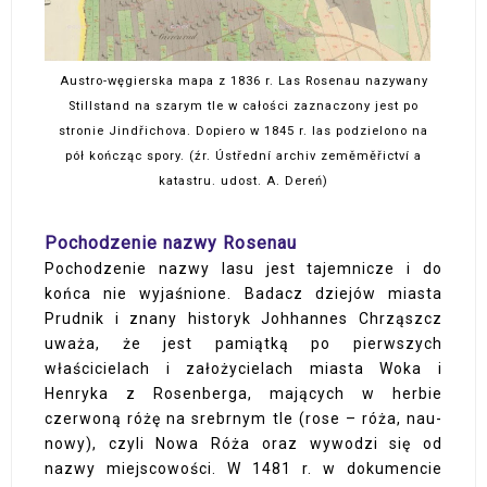
Austro-węgierska mapa z 1836 r. Las Rosenau nazywany
Stillstand na szarym tle w całości zaznaczony jest po
stronie Jindřichova. Dopiero w 1845 r. las podzielono na
pół kończąc spory. (źr. Ústřední archiv zeměměřictví a
katastru. udost. A. Dereń)
Pochodzenie nazwy Rosenau
Pochodzenie nazwy lasu jest tajemnicze i do
końca nie wyjaśnione. Badacz dziejów miasta
Prudnik i znany historyk Johhannes Chrząszcz
uważa, że jest pamiątką po pierwszych
właścicielach i założycielach miasta Woka i
Henryka z Rosenberga, mających w herbie
czerwoną różę na srebrnym tle (rose – róża, nau-
nowy), czyli Nowa Róża oraz wywodzi się od
nazwy miejscowości. W 1481 r. w dokumencie