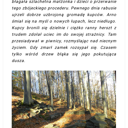
błagała szlachetna małżonka i dzieci o przerwanie
tego zbójeckiego procederu. Pewnego dnia rabusie
ujrzeli dobrze uzbrojoną gromadę kupców. Arno
śmiał się na myśl o nowych łupach, lecz niedługo.
Kupcy bronili się dzielnie i ciężko ranny herszt z
trudem zdołał uciec im do swojej strażnicy. Tam
przesiadywał w piwnicy, rozmyślając nad niecnym
życiem. Gdy zmarł zamek rozsypał się. Czasem
tylko wśród drzew błąka się jego pokutująca
dusza.