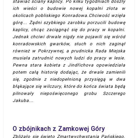
stawiać ściany kaplicy. Po kilku tygodniach doszły
ich wieści o budowie nowej kopalni złota w
okolicach pobliskiego Konradowa.Chciwość wzięła
górę... Żądni szybkiego zarobku porzucili budowę
kaplicy, chcąc zaciągnąć się do pracy w kopalni.
Jednak chciwi drwale nigdy nie pojawili się wśród
konradowskich gwarków, słuch o nich zaginął
również w Pokrzywnej, a prudnicka Rada Miejska
musiała zatrudnić nowych ludzi do pracy w lesie.
Pewna stara kobieta z Jindřichova opowiedziała
potem całą historię dodając, że drwale zamienili
się, zgodnie z niedopełnioną przysięgą w dwa
błąkające się wilczury, które do końca świata będą
pilnowały niepoświęconego grobu Szczerego
Jakuba...
O zbójnikach z Zamkowej Góry
Zbliżało się święto Zmartwychwstania Pańskiego.