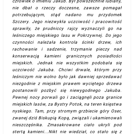
człowiek o imieniu Jakub. Był powszechnie lubiany,
nie dbał o rzeczy doczesne, zawsze pomagał
potrzebującym, stąd nadano mu przydomek
Szczery. Jego niezwykła uczciwość i pracowitość
sprawiły, że prudniccy rajcy wyznaczyli go na
leśniczego miejskiego lasu w Pokrzywnej. Do jego
czynności należała kontrola ścinki drzew, ich
rachowanie i sadzenie, trzymanie pieczy nad
konserwacją kamieni granicznych posiadłości
miejskich. Jednak nie wszystkim podobała się
uczciwość Jakuba. Chciwi drwale, którym przy
leśniczym nie wolno było jak dawniej sprzedawać
niezgodnie z miejskim prawem wyciętego drzewa
postanowili pozbyć się niewygodnego Jakuba.
Pewnej nocy porwali go i zaciągnęli poza granice
miejskich lasów, za Bystry Potok, na teren księstwa
nyskiego. Tam, przy stromym grzbiecie góry Oser,
zwanej dziś Biskupią Kopą, związali i ukamienowali
nieszczęśnika. Zmasakrowane ciało ukryli pod
stertą kamieni...Nikt nie wiedział, co stało się z