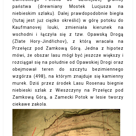
państwa (drewniany Mostek Lucjusza na
niebieskim szlaku). Dalej prawdopodobnie biegła
(tutaj jest już ciężko określić) w górę potoku do
Kaufmanovej louki, zmieniała kierunek na
wschodni i łączyła się z tzw. Opawską Drogą
(Zlate Hory-Jindřichov), z którą wracała na
Przełęcz pod Zamkową Górą. Jedna z hipotez
mówi, że obszar lasu mógł być jeszcze większy i
rozciągał się na południe od Opawskiej Drogi oraz
obejmował teren do szczytu bezimiennego
wzgórza (498), na którym znajduje się kamienny
murek. Dziś przez środek Lasu Rosenau biegnie
niebieski szlak z Wieszczyny na Przełęcz pod
Zamkową Górą, a Zamecki Potok w lesie tworzy
ciekawe zakola.