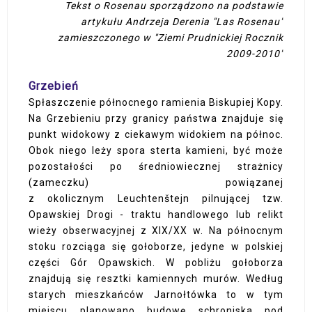
Tekst o Rosenau sporządzono na podstawie
artykułu Andrzeja Derenia "Las Rosenau"
zamieszczonego w "Ziemi Prudnickiej Rocznik
2009-2010"
Grzebień
Spłaszczenie północnego ramienia Biskupiej Kopy.
Na Grzebieniu przy granicy państwa znajduje się
punkt widokowy z ciekawym widokiem na północ.
Obok niego leży spora sterta kamieni, być może
pozostałości po średniowiecznej strażnicy
(zameczku) powiązanej
z okolicznym Leuchtenštejn pilnującej tzw.
Opawskiej Drogi - traktu handlowego lub relikt
wieży obserwacyjnej z XIX/XX w. Na północnym
stoku rozciąga się gołoborze, jedyne w polskiej
części Gór Opawskich. W pobliżu gołoborza
znajdują się resztki kamiennych murów. Według
starych mieszkańców Jarnołtówka to w tym
miejscu planowano budowę schroniska pod