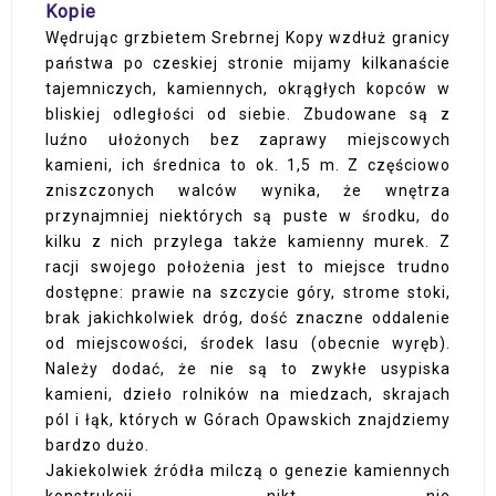
Kopie
Wędrując grzbietem Srebrnej Kopy wzdłuż granicy
państwa po czeskiej stronie mijamy kilkanaście
tajemniczych, kamiennych, okrągłych kopców w
bliskiej odległości od siebie. Zbudowane są z
luźno ułożonych bez zaprawy miejscowych
kamieni, ich średnica to ok. 1,5 m. Z częściowo
zniszczonych walców wynika, że wnętrza
przynajmniej niektórych są puste w środku, do
kilku z nich przylega także kamienny murek. Z
racji swojego położenia jest to miejsce trudno
dostępne: prawie na szczycie góry, strome stoki,
brak jakichkolwiek dróg, dość znaczne oddalenie
od miejscowości, środek lasu (obecnie wyręb).
Należy dodać, że nie są to zwykłe usypiska
kamieni, dzieło rolników na miedzach, skrajach
pól i łąk, których w Górach Opawskich znajdziemy
bardzo dużo.
Jakiekolwiek źródła milczą o genezie kamiennych
konstrukcji, nikt nie