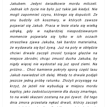
Jakubem. Jedyni świadkowie mordu milczeli.
Jednak ich życie nie było już takie jak kiedyś. Nie
mogli zapomnieć czynu, którego się dopuścili. Ze
snu budziły ich koszmary, w których zawsze
pojawiał się Jakub. Praca w lesie stała się wielką
udręką, gdy w najbardziej niespodziewanym
momencie pojawiała się tylko w ich oczach
straszliwa zjawa Jakuba, tak bardzo materialna,
że wydawała się być żywą. Już na poły w obłędzie
chciwi drwale zaczęli znosić tysiące głazów na
miejsce zbrodni, chcąc zmusić ducha Jakuba, by
nigdy więcej nie wydostał się już spod ziemi. Na
próżno... Choć kamienie pokryły sporą część lasu
Jakub nawiedzał ich dalej. Wtedy to drwale podjęli
jeszcze jedną próbę ratunku. Złożyli przysięgę na
krzyż, że jeżeli nie wybudują w miejscu mordu
kaplicy, jako zadośćuczynienie dla duszy zmarłego,
to na wieki skazani zostaną na psi żywot. Od tego
dnia zmora przestała nękać drwali, którzy zaczęli