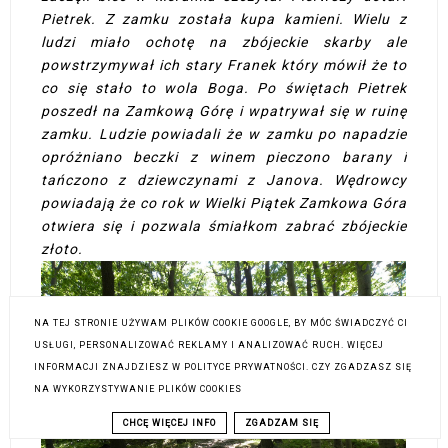
Pietrek. Z zamku została kupa kamieni. Wielu z
ludzi miało ochotę na zbójeckie skarby ale
powstrzymywał ich stary Franek który mówił że to
co się stało to wola Boga. Po świętach Pietrek
poszedł na Zamkową Górę i wpatrywał się w ruinę
zamku. Ludzie powiadali że w zamku po napadzie
opróżniano beczki z winem pieczono barany i
tańczono z dziewczynami z Janova. Wędrowcy
powiadają że co rok w Wielki Piątek Zamkowa Góra
otwiera się i pozwala śmiałkom zabrać zbójeckie
złoto.
NA TEJ STRONIE UŻYWAM PLIKÓW COOKIE GOOGLE, BY MÓC ŚWIADCZYĆ CI
USŁUGI, PERSONALIZOWAĆ REKLAMY I ANALIZOWAĆ RUCH. WIĘCEJ
INFORMACJI ZNAJDZIESZ W POLITYCE PRYWATNOŚCI. CZY ZGADZASZ SIĘ
NA WYKORZYSTYWANIE PLIKÓW COOKIES
CHCĘ WIĘCEJ INFO
ZGADZAM SIĘ