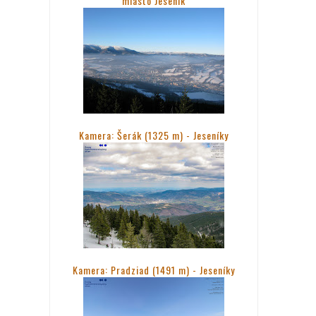
miasto Jesenik
Kamera: Šerák (1325 m) - Jeseníky
Kamera: Pradziad (1491 m) -
Jeseníky