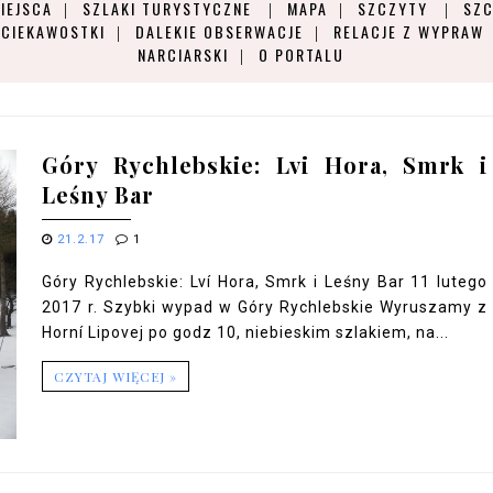
IEJSCA
SZLAKI TURYSTYCZNE
MAPA
SZCZYTY
SZC
CIEKAWOSTKI
DALEKIE OBSERWACJE
RELACJE Z WYPRAW
NARCIARSKI
O PORTALU
Góry Rychlebskie: Lvi Hora, Smrk i
Leśny Bar
21.2.17
1
Góry Rychlebskie: Lví Hora, Smrk i Leśny Bar 11 lutego
2017 r. Szybki wypad w Góry Rychlebskie Wyruszamy z
Horní Lipovej po godz 10, niebieskim szlakiem, na...
CZYTAJ WIĘCEJ »