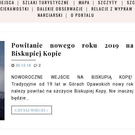
IEJSCA
SZLAKI TURYSTYCZNE
MAPA
SZCZYTY
SZC
CIEKAWOSTKI
DALEKIE OBSERWACJE
RELACJE Z WYPRAW
NARCIARSKI
O PORTALU
Powitanie nowego roku 2019 na
Biskupiej Kopie
30.12.18
2
NOWOROCZNE WEJŚCIE NA BISKUPIĄ KOPĘ!
Tradycyjnie od 19 lat w Górach Opawskich nowy rok
należy powitać na szczycie Biskupiej Kopy. Nie inaczej
będzie...
CZYTAJ WIĘCEJ »