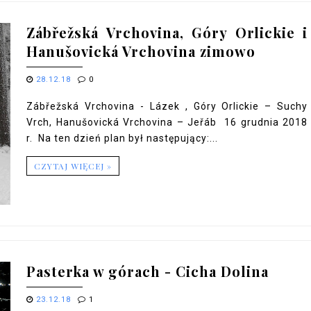
Zábřežská Vrchovina, Góry Orlickie i
Hanušovická Vrchovina zimowo
28.12.18
0
Zábřežská Vrchovina - Lázek , Góry Orlickie – Suchy
Vrch, Hanušovická Vrchovina – Jeřáb 16 grudnia 2018
r. Na ten dzień plan był następujący:...
CZYTAJ WIĘCEJ »
Pasterka w górach - Cicha Dolina
23.12.18
1