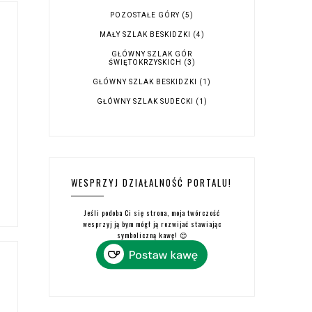
POZOSTAŁE GÓRY
(5)
MAŁY SZLAK BESKIDZKI
(4)
GŁÓWNY SZLAK GÓR
ŚWIĘTOKRZYSKICH
(3)
GŁÓWNY SZLAK BESKIDZKI
(1)
GŁÓWNY SZLAK SUDECKI
(1)
WESPRZYJ DZIAŁALNOŚĆ PORTALU!
Jeśli podoba Ci się strona, moja twórczość
wesprzyj ją bym mógł ją rozwijać stawiając
symboliczną kawę! 😊