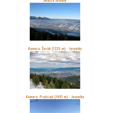
miasto Jesenik
Kamera: Šerák (1325 m) - Jeseníky
Kamera: Pradziad (1491 m) -
Jeseníky