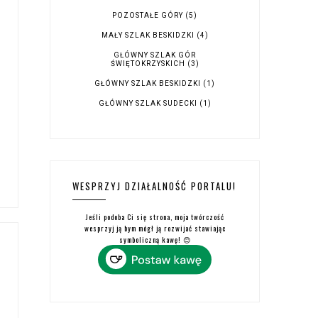
POZOSTAŁE GÓRY
(5)
MAŁY SZLAK BESKIDZKI
(4)
GŁÓWNY SZLAK GÓR
ŚWIĘTOKRZYSKICH
(3)
GŁÓWNY SZLAK BESKIDZKI
(1)
GŁÓWNY SZLAK SUDECKI
(1)
WESPRZYJ DZIAŁALNOŚĆ PORTALU!
Jeśli podoba Ci się strona, moja twórczość
wesprzyj ją bym mógł ją rozwijać stawiając
symboliczną kawę! 😊