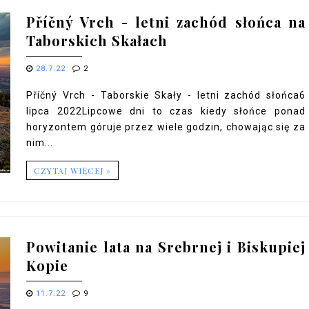
Příčný Vrch - letni zachód słońca na
Taborskich Skałach
28.7.22
2
Příčný Vrch - Taborskie Skały - letni zachód słońca6
lipca 2022Lipcowe dni to czas kiedy słońce ponad
horyzontem góruje przez wiele godzin, chowając się za
nim...
CZYTAJ WIĘCEJ »
Powitanie lata na Srebrnej i Biskupiej
Kopie
11.7.22
9