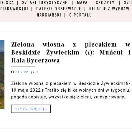
IEJSCA
SZLAKI TURYSTYCZNE
MAPA
SZCZYTY
SZC
CIEKAWOSTKI
DALEKIE OBSERWACJE
RELACJE Z WYPRAW
NARCIARSKI
O PORTALU
Zielona wiosna z plecakiem w
Beskidzie Żywieckim (1): Muńcuł i
Hala Rycerzowa
31.7.22
9
Zielona wiosna z plecakiem w Beskidzie Żywieckim18-
19 maja 2022 r.Trafiło się kilka wolnych dni w tygodniu,
pogoda dopisuje, wszystko się zieleni, zainspirowany...
CZYTAJ WIĘCEJ »