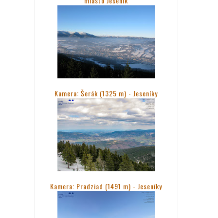
miasto Jesenik
Kamera: Šerák (1325 m) - Jeseníky
Kamera: Pradziad (1491 m) -
Jeseníky