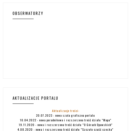
OBSERWATORZY
AKTUALIZACJE PORTALU
Aktualizacje treści:
20.07.2023 - nowa szata graficzna portalu
10.04.2022 - nowa poradnikowa i rozszerzona treść działu "
Mapa
"
19.11.2020 - nowa i rozszerzona treść działu
"O Górach Opawskich"
4.08.2020 - nowa i rozszerzona treść działu
"Szczyty część czeska"