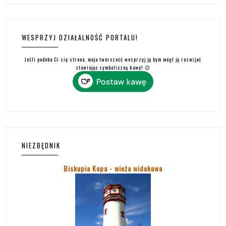
WESPRZYJ DZIAŁALNOŚĆ PORTALU!
Jeśli podoba Ci się strona, moja twórczość wesprzyj ją bym mógł ją rozwijać
stawiając symboliczną kawę! 😊
NIEZBĘDNIK
Biskupia Kopa - wieża widokowa