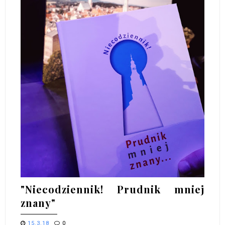
"Niecodziennik! Prudnik mniej
znany"
15.3.18
0