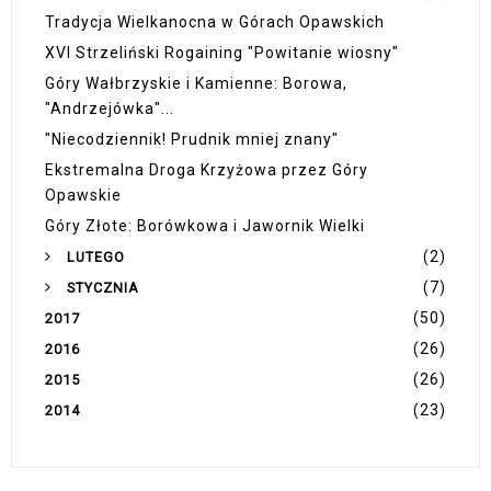
Tradycja Wielkanocna w Górach Opawskich
XVI Strzeliński Rogaining "Powitanie wiosny"
Góry Wałbrzyskie i Kamienne: Borowa,
"Andrzejówka"...
"Niecodziennik! Prudnik mniej znany"
Ekstremalna Droga Krzyżowa przez Góry
Opawskie
Góry Złote: Borówkowa i Jawornik Wielki
(2)
LUTEGO
(7)
STYCZNIA
(50)
2017
(26)
2016
(26)
2015
(23)
2014