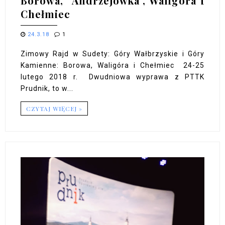
Borowa, "Andrzejówka", Waligóra i
Chełmiec
24.3.18
1
Zimowy Rajd w Sudety: Góry Wałbrzyskie i Góry
Kamienne: Borowa, Waligóra i Chełmiec 24-25
lutego 2018 r. Dwudniowa wyprawa z PTTK
Prudnik, to w...
CZYTAJ WIĘCEJ »