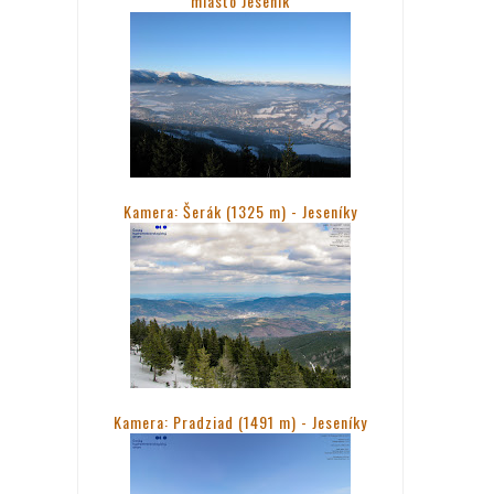
miasto Jesenik
Kamera: Šerák (1325 m) - Jeseníky
Kamera: Pradziad (1491 m) -
Jeseníky