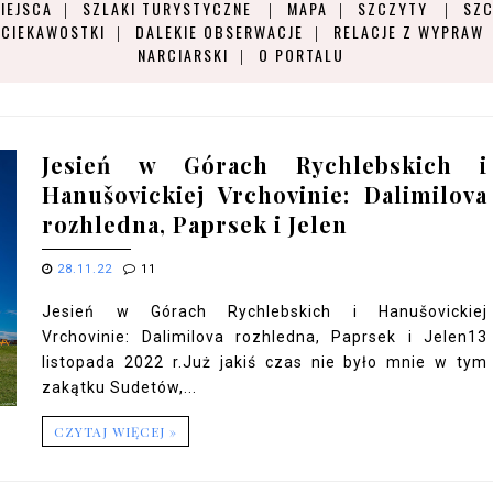
IEJSCA
SZLAKI TURYSTYCZNE
MAPA
SZCZYTY
SZC
CIEKAWOSTKI
DALEKIE OBSERWACJE
RELACJE Z WYPRAW
NARCIARSKI
O PORTALU
Jesień w Górach Rychlebskich i
Hanušovickiej Vrchovinie: Dalimilova
rozhledna, Paprsek i Jelen
28.11.22
11
Jesień w Górach Rychlebskich i Hanušovickiej
Vrchovinie: Dalimilova rozhledna, Paprsek i Jelen13
listopada 2022 r.Już jakiś czas nie było mnie w tym
zakątku Sudetów,...
CZYTAJ WIĘCEJ »