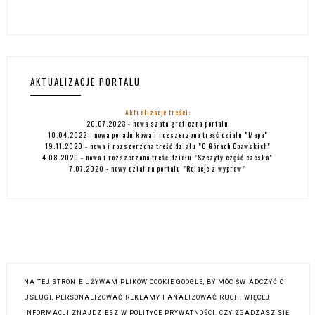
AKTUALIZACJE PORTALU
Aktualizacje treści:
20.07.2023 - nowa szata graficzna portalu
10.04.2022 - nowa poradnikowa i rozszerzona treść działu "
Mapa
"
19.11.2020 - nowa i rozszerzona treść działu
"O Górach Opawskich"
4.08.2020 - nowa i rozszerzona treść działu
"Szczyty część czeska"
7.07.2020 - nowy dział na portalu
"Relacje z wypraw"
NA TEJ STRONIE UŻYWAM PLIKÓW COOKIE GOOGLE, BY MÓC ŚWIADCZYĆ CI
USŁUGI, PERSONALIZOWAĆ REKLAMY I ANALIZOWAĆ RUCH. WIĘCEJ
INFORMACJI ZNAJDZIESZ W POLITYCE PRYWATNOŚCI. CZY ZGADZASZ SIĘ