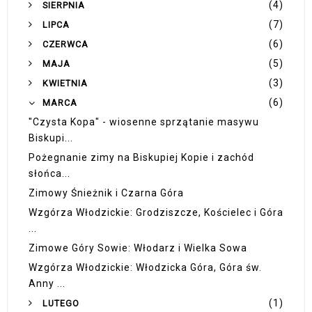
(4)
SIERPNIA
(7)
LIPCA
(6)
CZERWCA
(5)
MAJA
(3)
KWIETNIA
(6)
MARCA
"Czysta Kopa" - wiosenne sprzątanie masywu
Biskupi...
Pożegnanie zimy na Biskupiej Kopie i zachód
słońca...
Zimowy Śnieżnik i Czarna Góra
Wzgórza Włodzickie: Grodziszcze, Kościelec i Góra
...
Zimowe Góry Sowie: Włodarz i Wielka Sowa
Wzgórza Włodzickie: Włodzicka Góra, Góra św.
Anny ...
(1)
LUTEGO