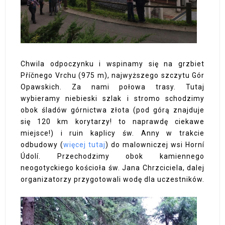
Chwila odpoczynku i wspinamy się na grzbiet
Příčnego Vrchu (975 m), najwyższego szczytu Gór
Opawskich. Za nami połowa trasy. Tutaj
wybieramy niebieski szlak i stromo schodzimy
obok śladów górnictwa złota (pod górą znajduje
się 120 km korytarzy! to naprawdę ciekawe
miejsce!) i ruin kaplicy św. Anny w trakcie
odbudowy (
więcej tutaj
) do malowniczej wsi Horní
Údolí. Przechodzimy obok kamiennego
neogotyckiego kościoła św. Jana Chrzciciela, dalej
organizatorzy przygotowali wodę dla uczestników.