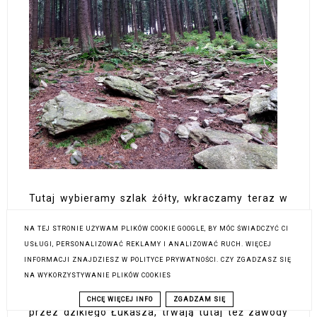
Tutaj wybieramy szlak żółty, wkraczamy teraz w
dość długie Pasmo Orlika, gdzie czeka nas kilka
NA TEJ STRONIE UŻYWAM PLIKÓW COOKIE GOOGLE, BY MÓC ŚWIADCZYĆ CI
solidniejszych podejść. Na Jelenich Łączkach
USŁUGI, PERSONALIZOWAĆ REKLAMY I ANALIZOWAĆ RUCH. WIĘCEJ
tradycyjne bagienko. Znajduję tutaj ogromnego
INFORMACJI ZNAJDZIESZ W POLITYCE PRYWATNOŚCI. CZY ZGADZASZ SIĘ
robaczywego grzyba (podgrzybek? nie znam się).
NA WYKORZYSTYWANIE PLIKÓW COOKIES
Schodzimy na przełęcz Videlský kříž, gdzie
znajduje się II punkt kontrolny obsługiwany m.in.
CHCĘ WIĘCEJ INFO
ZGADZAM SIĘ
przez dzikiego Łukasza, trwają tutaj też zawody