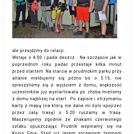
ale przejdźmy do relacji...
Wstaje o 4:00 i pada deszcz... Na szczęście jak w
poprzednim roku padać przestaje kilka minut
przed startem. Na starcie w prudnickim parku przy
altanie meldujemy się późno bo o 5:15, nie
spieszyliśmy się z wyjściem z domu, większość
uczestników już wystartowała ps. chyba mieliśmy
z domu najbliżej na start. Po zapisie i otrzymaniu
karty z mapą (na którą nie dane mi było spojrzeć
przez całą trasę) o 5:20 ruszamy w trasę.
Maszerujemy zgodnie ze znakami czerwonego
szlaku opuszczając Prudnik wspinamy się na
Kozią Górę. Stąd już lasem sprawnym tempem