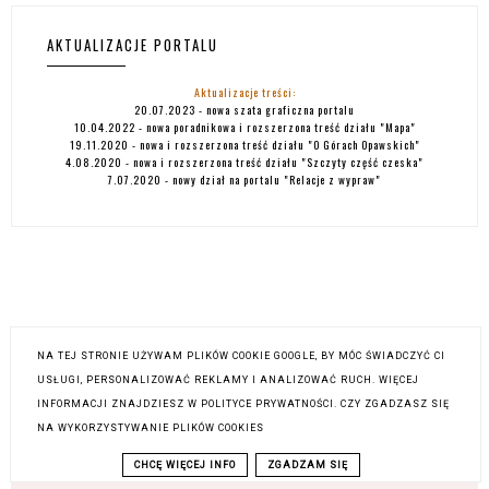
AKTUALIZACJE PORTALU
Aktualizacje treści:
20.07.2023 - nowa szata graficzna portalu
10.04.2022 - nowa poradnikowa i rozszerzona treść działu "
Mapa
"
19.11.2020 - nowa i rozszerzona treść działu
"O Górach Opawskich"
4.08.2020 - nowa i rozszerzona treść działu
"Szczyty część czeska"
7.07.2020 - nowy dział na portalu
"Relacje z wypraw"
NA TEJ STRONIE UŻYWAM PLIKÓW COOKIE GOOGLE, BY MÓC ŚWIADCZYĆ CI
USŁUGI, PERSONALIZOWAĆ REKLAMY I ANALIZOWAĆ RUCH. WIĘCEJ
INFORMACJI ZNAJDZIESZ W POLITYCE PRYWATNOŚCI. CZY ZGADZASZ SIĘ
NA WYKORZYSTYWANIE PLIKÓW COOKIES
COPYRIGHT ©
GÓRY OPAWSKIE
, BLOGGER
BLOG DESIGN:
KAROGRAFIA.PL
CHCĘ WIĘCEJ INFO
ZGADZAM SIĘ