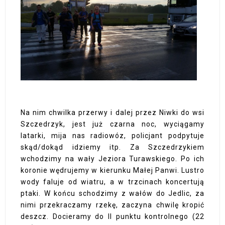
Na nim chwilka przerwy i dalej przez Niwki do wsi
Szczedrzyk, jest już czarna noc, wyciągamy
latarki, mija nas radiowóz, policjant podpytuje
skąd/dokąd idziemy itp. Za Szczedrzykiem
wchodzimy na wały Jeziora Turawskiego. Po ich
koronie wędrujemy w kierunku Małej Panwi. Lustro
wody faluje od wiatru, a w trzcinach koncertują
ptaki. W końcu schodzimy z wałów do Jedlic, za
nimi przekraczamy rzekę, zaczyna chwilę kropić
deszcz. Docieramy do II punktu kontrolnego (22