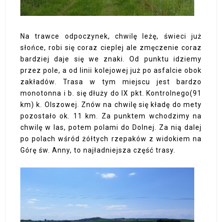
Na trawce odpoczynek, chwilę leżę, świeci już
słońce, robi się coraz cieplej ale zmęczenie coraz
bardziej daje się we znaki. Od punktu idziemy
przez pole, a od linii kolejowej już po asfalcie obok
zakładów. Trasa w tym miejscu jest bardzo
monotonna i b. się dłuży do IX pkt. Kontrolnego(91
km) k. Olszowej. Znów na chwilę się kładę do mety
pozostało ok. 11 km. Za punktem wchodzimy na
chwilę w las, potem polami do Dolnej. Za nią dalej
po polach wśród żółtych rzepaków z widokiem na
Górę św. Anny, to najładniejsza część trasy.