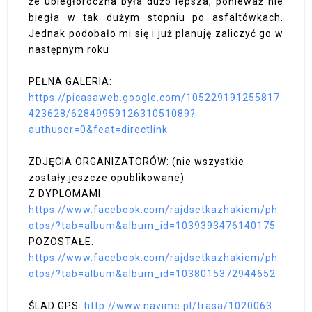
że ubiegłoroczna była dużo lepsza, ponieważ nie
biegła w tak dużym stopniu po asfaltówkach.
Jednak podobało mi się i już planuję zaliczyć go w
następnym roku
PEŁNA GALERIA:
https://picasaweb.google.com/105229191255817
423628/6284995912631051089?
authuser=0&feat=directlink
ZDJĘCIA ORGANIZATORÓW: (nie wszystkie
zostały jeszcze opublikowane)
Z DYPLOMAMI:
https://www.facebook.com/rajdsetkazhakiem/ph
otos/?tab=album&album_id=1039393476140175
POZOSTAŁE:
https://www.facebook.com/rajdsetkazhakiem/ph
otos/?tab=album&album_id=1038015372944652
ŚLAD GPS:
http://www.navime.pl/trasa/1020063