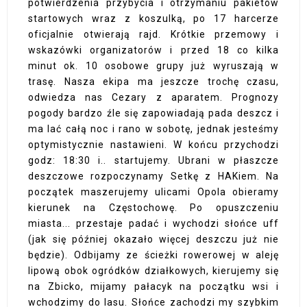
potwierdzenia przybycia i otrzymaniu pakietów
startowych wraz z koszulką, po 17 harcerze
oficjalnie otwierają rajd. Krótkie przemowy i
wskazówki organizatorów i przed 18 co kilka
minut ok. 10 osobowe grupy już wyruszają w
trasę. Nasza ekipa ma jeszcze trochę czasu,
odwiedza nas Cezary z aparatem. Prognozy
pogody bardzo źle się zapowiadają pada deszcz i
ma lać całą noc i rano w sobotę, jednak jesteśmy
optymistycznie nastawieni. W końcu przychodzi
godz: 18:30 i.. startujemy. Ubrani w płaszcze
deszczowe rozpoczynamy Setkę z HAKiem. Na
początek maszerujemy ulicami Opola obieramy
kierunek na Częstochowę. Po opuszczeniu
miasta... przestaje padać i wychodzi słońce uff
(jak się później okazało więcej deszczu już nie
będzie). Odbijamy ze ścieżki rowerowej w aleję
lipową obok ogródków działkowych, kierujemy się
na Zbicko, mijamy pałacyk na początku wsi i
wchodzimy do lasu. Słońce zachodzi my szybkim