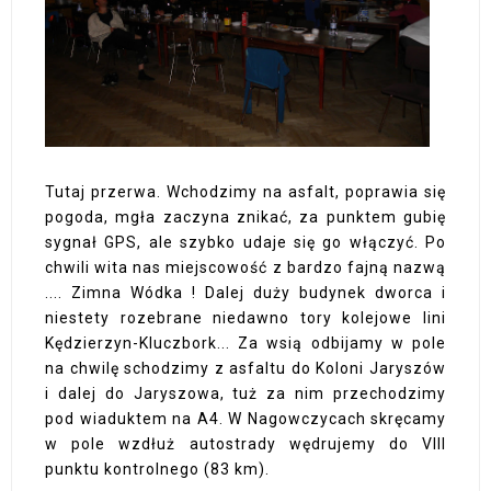
Tutaj przerwa. Wchodzimy na asfalt, poprawia się
pogoda, mgła zaczyna znikać, za punktem gubię
sygnał GPS, ale szybko udaje się go włączyć. Po
chwili wita nas miejscowość z bardzo fajną nazwą
.... Zimna Wódka ! Dalej duży budynek dworca i
niestety rozebrane niedawno tory kolejowe lini
Kędzierzyn-Kluczbork... Za wsią odbijamy w pole
na chwilę schodzimy z asfaltu do Koloni Jaryszów
i dalej do Jaryszowa, tuż za nim przechodzimy
pod wiaduktem na A4. W Nagowczycach skręcamy
w pole wzdłuż autostrady wędrujemy do VIII
punktu kontrolnego (83 km).