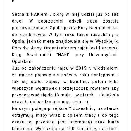
h
Setka z HAKiem... biorę w niej udział już po raz
drugi. W poprzedniej edycji trasa została
poprowadzona z Opola przez Bory Niemodlińskie
do Łambinowic. W tym roku także ruszaliśmy z
Opola, jednak meta znajdowała się w Wysokiej k.
Góry św. Anny. Organizatorem rajdu jest Harcerski
Krąg Akademicki "HAKI" przy Uniwersytecie
Opolskim.
Już po zakończeniu rajdu w 2015 r. wiedziałem,
że muszę pojawić się znów w roku następnym. I
tak się stało, zapisy w kwietniu, potem kilka
większych wędrówek i przejażdżek rowerem aby
przygotować się do 13 maja... w piątek... ale jak się
okazało do bardzo udanego dnia. :-)
Na czym polega przejście ? Uczestnicy na starcie
otrzymują mapy wraz z opisem trasy ( do tego
czasu jej przebieg jest tajemnicą) oraz kartę
kontrolną. Wyruszają na 100 km trasę, na której