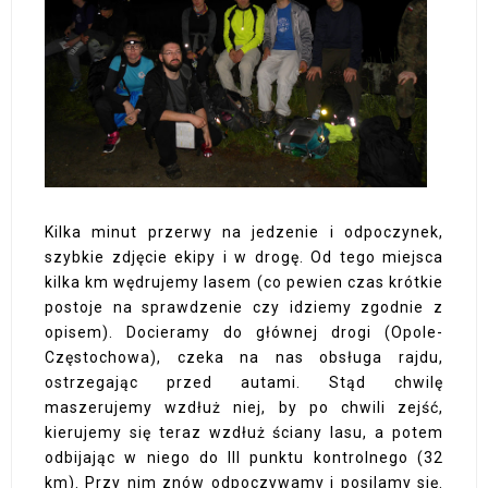
Kilka minut przerwy na jedzenie i odpoczynek,
szybkie zdjęcie ekipy i w drogę. Od tego miejsca
kilka km wędrujemy lasem (co pewien czas krótkie
postoje na sprawdzenie czy idziemy zgodnie z
opisem). Docieramy do głównej drogi (Opole-
Częstochowa), czeka na nas obsługa rajdu,
ostrzegając przed autami. Stąd chwilę
maszerujemy wzdłuż niej, by po chwili zejść,
kierujemy się teraz wzdłuż ściany lasu, a potem
odbijając w niego do III punktu kontrolnego (32
km). Przy nim znów odpoczywamy i posilamy się.