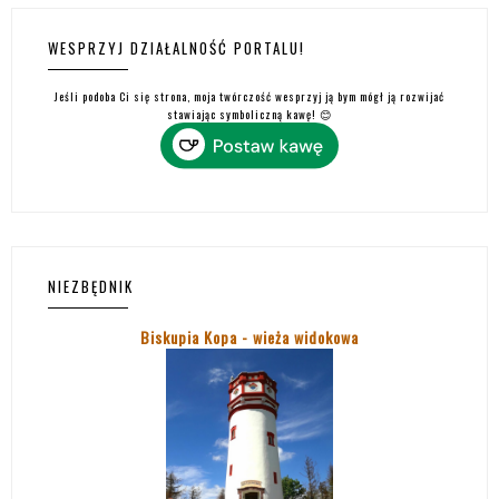
WESPRZYJ DZIAŁALNOŚĆ PORTALU!
Jeśli podoba Ci się strona, moja twórczość wesprzyj ją bym mógł ją rozwijać
stawiając symboliczną kawę! 😊
NIEZBĘDNIK
Biskupia Kopa - wieża widokowa