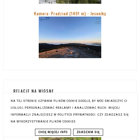
Kamera: Pradziad (1491 m) -
Jeseníky
RELACJE NA WIOSNĘ
NA TEJ STRONIE UŻYWAM PLIKÓW COOKIE GOOGLE, BY MÓC ŚWIADCZYĆ CI
USŁUGI, PERSONALIZOWAĆ REKLAMY I ANALIZOWAĆ RUCH. WIĘCEJ
Wyrypa śladem Korony PK Góry Opawskie
INFORMACJI ZNAJDZIESZ W POLITYCE PRYWATNOŚCI. CZY ZGADZASZ SIĘ
NA WYKORZYSTYWANIE PLIKÓW COOKIES
CHCĘ WIĘCEJ INFO
ZGADZAM SIĘ