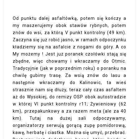
Od punktu dalej asfaltówką, potem się kończy a
my maszerujemy obok stawów rybnych, potem
znów do wsi, za którą V punkt kontrolny (49 km).
Zaczyna się już robić jasno, w ramach odpoczynku
kładziemy się na asfalcie z nogami do góry. A co
My możemy ! Jest już poranek czołówki stają się
zbędne, więc chowamy i wkraczamy do Otmic.
Tradycyjnie (jak w poprzednim roku) o poranku na
chwilę gubimy trasę. Za wsią znów do lasu a
następnie wkraczamy do Kalinowic, ta wieś
strasznie nam się dłuży, teraz cały czas asfaltem
aż do Wysokiej, do remizy OSP obok autostradzie
w której VI punkt kontrolny r11; Żywieniowy (62
km), przepakunkowy a za razem meta (ale za 40
km). Tutaj na dużej sali odpoczywamy,
organizatorzy serwują gorącą zupę pomidorową,
kawę, herbatę i ciastka. Można się umyć, przebrać.