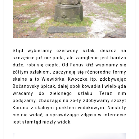
Stąd wybieramy czerwony szlak, deszcz na
szczęście już nie pada, ale zamglenie jest bardzo
duże, robi się ciepło. Od Panuv křiž wspinamy się
żółtym szlakiem, zaczynają się różnorodne formy
skalne a to Wiewiórka, Kwoczka itp. zdobywając
Božanovsky Špicak, dalej obok kowadła i wielbłąda
wracamy do zielonego szlaku. Teraz nim
podążamy, zbaczając na żółty zdobywamy szczyt
Koruna z skalnym punktem widokowym. Niestety
nic nie widać, a sprawdzając zdjęcia w internecie
jest stamtąd niezły widok.