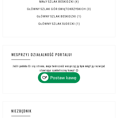
MAŁY SZLAK BESKIDZKI
(4)
GŁÓWNY SZLAK GÓR ŚWIĘTOKRZYSKICH
(3)
GŁÓWNY SZLAK BESKIDZKI
(1)
GŁÓWNY SZLAK SUDECKI
(1)
WESPRZYJ DZIAŁALNOŚĆ PORTALU!
Jeśli podoba Ci się strona, moja twórczość wesprzyj ją bym mógł ją rozwijać
stawiając symboliczną kawę! 😊
NIEZBĘDNIK