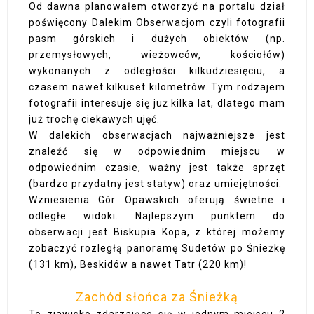
Od dawna planowałem otworzyć na portalu dział
poświęcony Dalekim Obserwacjom czyli fotografii
pasm górskich i dużych obiektów (np.
przemysłowych, wieżowców, kościołów)
wykonanych z odległości kilkudziesięciu, a
czasem nawet kilkuset kilometrów. Tym rodzajem
fotografii interesuje się już kilka lat, dlatego mam
już trochę ciekawych ujęć.
W dalekich obserwacjach najważniejsze jest
znaleźć się w odpowiednim miejscu w
odpowiednim czasie, ważny jest także sprzęt
(bardzo przydatny jest statyw) oraz umiejętności.
Wzniesienia Gór Opawskich oferują świetne i
odległe widoki. Najlepszym punktem do
obserwacji jest Biskupia Kopa, z której możemy
zobaczyć rozległą panoramę Sudetów po Śnieżkę
(131 km), Beskidów a nawet Tatr (220 km)!
Zachód słońca za Śnieżką
To zjawisko zdarzające się w jednym miejscu 2