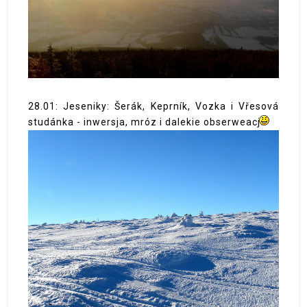
28.01: Jeseniky: Šerák, Keprník, Vozka i Vřesová
studánka - inwersja, mróz i dalekie obserweacje