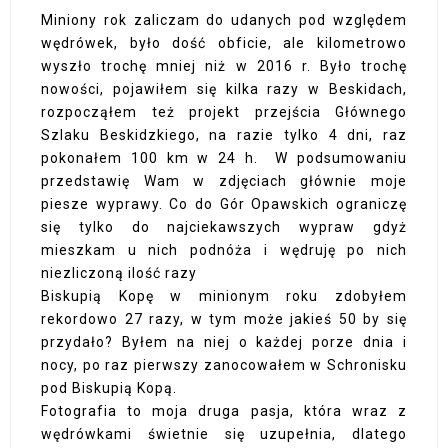
Miniony rok zaliczam do udanych pod względem
wędrówek, było dość obficie, ale kilometrowo
wyszło trochę mniej niż w 2016 r. Było trochę
nowości, pojawiłem się kilka razy w Beskidach,
rozpocząłem też projekt przejścia Głównego
Szlaku Beskidzkiego, na razie tylko 4 dni, raz
pokonałem 100 km w 24 h. W podsumowaniu
przedstawię Wam w zdjęciach głównie moje
piesze wyprawy. Co do Gór Opawskich ograniczę
się tylko do najciekawszych wypraw gdyż
mieszkam u nich podnóża i wędruję po nich
niezliczoną ilość razy
Biskupią Kopę w minionym roku zdobyłem
rekordowo 27 razy, w tym może jakieś 50 by się
przydało? Byłem na niej o każdej porze dnia i
nocy, po raz pierwszy zanocowałem w Schronisku
pod Biskupią Kopą.
Fotografia to moja druga pasja, która wraz z
wędrówkami świetnie się uzupełnia, dlatego