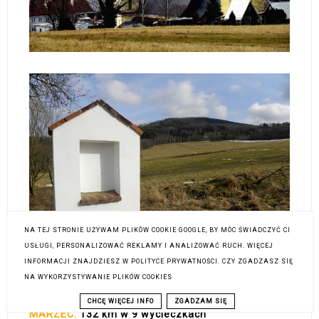
NA TEJ STRONIE UŻYWAM PLIKÓW COOKIE GOOGLE, BY MÓC ŚWIADCZYĆ CI
USŁUGI, PERSONALIZOWAĆ REKLAMY I ANALIZOWAĆ RUCH. WIĘCEJ
INFORMACJI ZNAJDZIESZ W POLITYCE PRYWATNOŚCI. CZY ZGADZASZ SIĘ
NA WYKORZYSTYWANIE PLIKÓW COOKIES
CHCĘ WIĘCEJ INFO
ZGADZAM SIĘ
MARZEC:
132 km w 9 wycieczkach