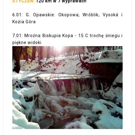
STYCZEŃ:
120 km w 7 wyprawach
6.01: G. Opawskie: Okopowa, Wróblik, Vysoká i
Kozia Góra
7.01: Mroźna Biskupia Kopa - 15 C trochę śniegu i
piękne widoki