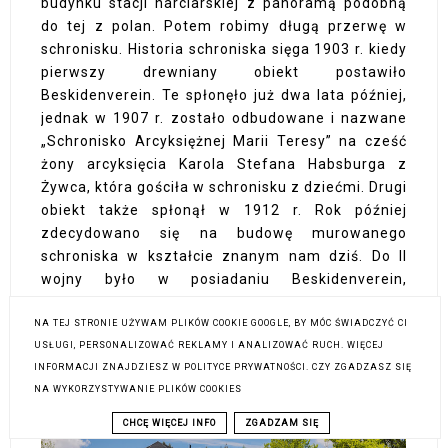
budynku stacji narciarskiej z panoramą podobną
do tej z polan. Potem robimy długą przerwę w
schronisku. Historia schroniska sięga 1903 r. kiedy
pierwszy drewniany obiekt postawiło
Beskidenverein. Te spłonęło już dwa lata później,
jednak w 1907 r. zostało odbudowane i nazwane
„Schronisko Arcyksiężnej Marii Teresy” na cześć
żony arcyksięcia Karola Stefana Habsburga z
Żywca, która gościła w schronisku z dziećmi. Drugi
obiekt także spłonął w 1912 r. Rok później
zdecydowano się na budowę murowanego
schroniska w kształcie znanym nam dziś. Do II
wojny było w posiadaniu Beskidenverein,
następnie przejął je PTT i PTTK. Trochę czasu
nam tu upłynęło, na odchodne grupowe zdjęcie i w
NA TEJ STRONIE UŻYWAM PLIKÓW COOKIE GOOGLE, BY MÓC ŚWIADCZYĆ CI
USŁUGI, PERSONALIZOWAĆ REKLAMY I ANALIZOWAĆ RUCH. WIĘCEJ
drogę.
INFORMACJI ZNAJDZIESZ W POLITYCE PRYWATNOŚCI. CZY ZGADZASZ SIĘ
NA WYKORZYSTYWANIE PLIKÓW COOKIES
CHCĘ WIĘCEJ INFO
ZGADZAM SIĘ