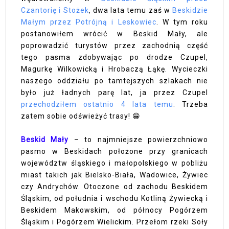
Czantorię i Stożek
, dwa lata temu zaś w
Beskidzie
Małym przez Potrójną i Leskowiec
. W tym roku
postanowiłem wrócić w Beskid Mały, ale
poprowadzić turystów przez zachodnią część
tego pasma zdobywając po drodze Czupel,
Magurkę Wilkowicką i Hrobaczą Łąkę. Wycieczki
naszego oddziału po tamtejszych szlakach nie
było już ładnych parę lat, ja przez Czupel
przechodziłem ostatnio 4 lata temu
. Trzeba
zatem sobie odświeżyć trasy! 😁
Beskid Mały
– to najmniejsze powierzchniowo
pasmo w Beskidach położone przy granicach
województw śląskiego i małopolskiego w pobliżu
miast takich jak Bielsko-Biała, Wadowice, Żywiec
czy Andrychów. Otoczone od zachodu Beskidem
Śląskim, od południa i wschodu Kotliną Żywiecką i
Beskidem Makowskim, od północy Pogórzem
Śląskim i Pogórzem Wielickim. Przełom rzeki Soły