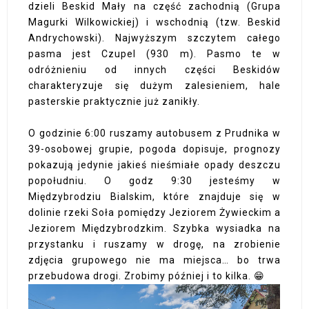
dzieli Beskid Mały na część zachodnią (Grupa
Magurki Wilkowickiej) i wschodnią (tzw. Beskid
Andrychowski). Najwyższym szczytem całego
pasma jest Czupel (930 m). Pasmo te w
odróżnieniu od innych części Beskidów
charakteryzuje się dużym zalesieniem, hale
pasterskie praktycznie już zanikły.
O godzinie 6:00 ruszamy autobusem z Prudnika w
39-osobowej grupie, pogoda dopisuje, prognozy
pokazują jedynie jakieś nieśmiałe opady deszczu
popołudniu. O godz 9:30 jesteśmy w
Międzybrodziu Bialskim, które znajduje się w
dolinie rzeki Soła pomiędzy Jeziorem Żywieckim a
Jeziorem Międzybrodzkim. Szybka wysiadka na
przystanku i ruszamy w drogę, na zrobienie
zdjęcia grupowego nie ma miejsca… bo trwa
przebudowa drogi. Zrobimy później i to kilka. 😁