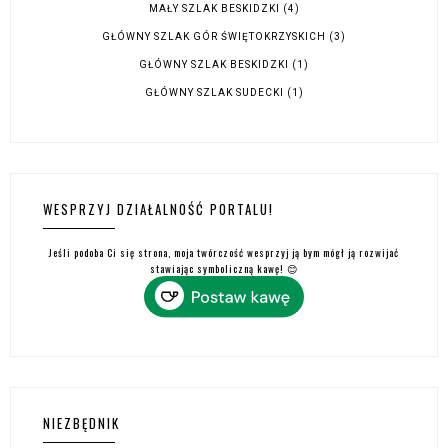
MAŁY SZLAK BESKIDZKI
(4)
GŁÓWNY SZLAK GÓR ŚWIĘTOKRZYSKICH
(3)
GŁÓWNY SZLAK BESKIDZKI
(1)
GŁÓWNY SZLAK SUDECKI
(1)
WESPRZYJ DZIAŁALNOŚĆ PORTALU!
Jeśli podoba Ci się strona, moja twórczość wesprzyj ją bym mógł ją rozwijać
stawiając symboliczną kawę! 😊
NIEZBĘDNIK