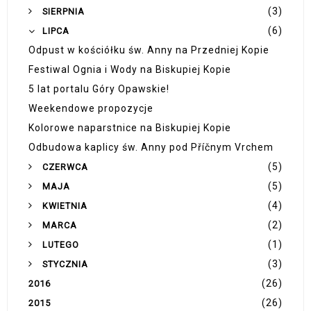
(3)
SIERPNIA
(6)
LIPCA
Odpust w kościółku św. Anny na Przedniej Kopie
Festiwal Ognia i Wody na Biskupiej Kopie
5 lat portalu Góry Opawskie!
Weekendowe propozycje
Kolorowe naparstnice na Biskupiej Kopie
Odbudowa kaplicy św. Anny pod Příčnym Vrchem
(5)
CZERWCA
(5)
MAJA
(4)
KWIETNIA
(2)
MARCA
(1)
LUTEGO
(3)
STYCZNIA
(26)
2016
(26)
2015