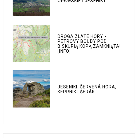
OPAWSKIE I JESENÍKY
DROGA ZLATÉ HORY -
PETROVY BOUDY POD
BISKUPIĄ KOPĄ ZAMKNIĘTA!
[INFO]
JESENIKI: ČERVENÁ HORA,
KEPRNIK I ŠERÁK