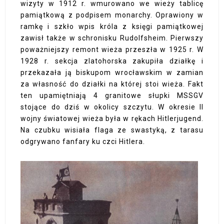
wizyty w 1912 r. wmurowano we wieży tablicę
pamiątkową z podpisem monarchy. Oprawiony w
ramkę i szkło wpis króla z księgi pamiątkowej
zawisł także w schronisku Rudolfsheim. Pierwszy
poważniejszy remont wieża przeszła w 1925 r. W
1928 r. sekcja zlatohorska zakupiła działkę i
przekazała ją biskupom wrocławskim w zamian
za własność do działki na której stoi wieża. Fakt
ten upamiętniają 4 granitowe słupki MSSGV
stojące do dziś w okolicy szczytu. W okresie II
wojny światowej wieża była w rękach Hitlerjugend.
Na czubku wisiała flaga ze swastyką, z tarasu
odgrywano fanfary ku czci Hitlera.