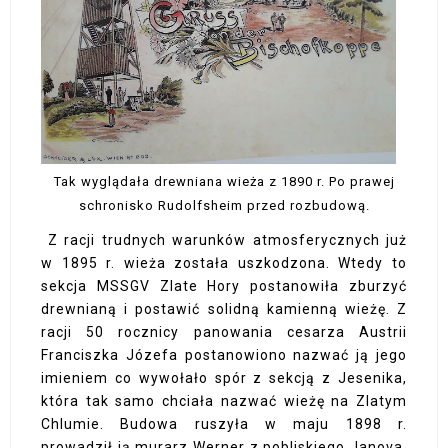
Tak wyglądała drewniana wieża z 1890 r. Po prawej
schronisko Rudolfsheim przed rozbudową.
Z racji trudnych warunków atmosferycznych już
w 1895 r. wieża została uszkodzona. Wtedy to
sekcja MSSGV Zlate Hory postanowiła zburzyć
drewnianą i postawić solidną kamienną wieżę. Z
racji 50 rocznicy panowania cesarza Austrii
Franciszka Józefa postanowiono nazwać ją jego
imieniem co wywołało spór z sekcją z Jesenika,
która tak samo chciała nazwać wieżę na Zlatym
Chlumie. Budowa ruszyła w maju 1898 r.
prowadził ją murarz Werner z pobliskiego Janova.