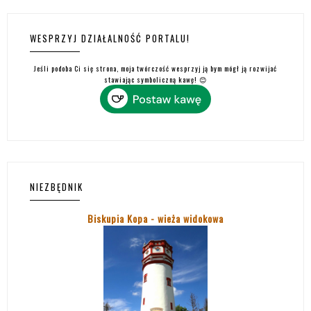
WESPRZYJ DZIAŁALNOŚĆ PORTALU!
Jeśli podoba Ci się strona, moja twórczość wesprzyj ją bym mógł ją rozwijać
stawiając symboliczną kawę! 😊
NIEZBĘDNIK
Biskupia Kopa - wieża widokowa