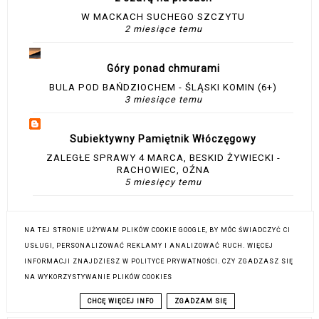
W MACKACH SUCHEGO SZCZYTU
2 miesiące temu
Góry ponad chmurami
BULA POD BAŃDZIOCHEM - ŚLĄSKI KOMIN (6+)
3 miesiące temu
Subiektywny Pamiętnik Włóczęgowy
ZALEGŁE SPRAWY 4 MARCA, BESKID ŻYWIECKI -
RACHOWIEC, OŹNA
5 miesięcy temu
Kuźnia podróży
NA TEJ STRONIE UŻYWAM PLIKÓW COOKIE GOOGLE, BY MÓC ŚWIADCZYĆ CI
LUBAŃ – OCHOTNICA DOLNA – GORC. BABSKIE DUO
USŁUGI, PERSONALIZOWAĆ REKLAMY I ANALIZOWAĆ RUCH. WIĘCEJ
10 miesięcy temu
INFORMACJI ZNAJDZIESZ W POLITYCE PRYWATNOŚCI. CZY ZGADZASZ SIĘ
NA WYKORZYSTYWANIE PLIKÓW COOKIES
CHCĘ WIĘCEJ INFO
ZGADZAM SIĘ