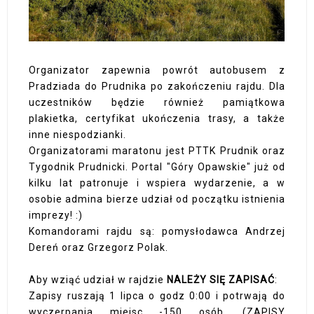
Organizator zapewnia powrót autobusem z
Pradziada do Prudnika po zakończeniu rajdu. Dla
uczestników będzie również pamiątkowa
plakietka, certyfikat ukończenia trasy, a także
inne niespodzianki.
Organizatorami maratonu jest PTTK Prudnik oraz
Tygodnik Prudnicki. Portal "Góry Opawskie" już od
kilku lat patronuje i wspiera wydarzenie, a w
osobie admina bierze udział od początku istnienia
imprezy! :)
Komandorami rajdu są: pomysłodawca Andrzej
Dereń oraz Grzegorz Polak.
Aby wziąć udział w rajdzie
NALEŻY SIĘ ZAPISAĆ
:
Zapisy ruszają 1 lipca o godz 0:00 i potrwają do
wyczerpania miejsc -150 osób. (ZAPISY