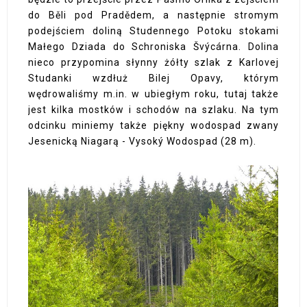
do Běli pod Pradědem, a następnie stromym
podejściem doliną Studennego Potoku stokami
Małego Dziada do Schroniska Švýcárna. Dolina
nieco przypomina słynny żółty szlak z Karlovej
Studanki wzdłuż Bilej Opavy, którym
wędrowaliśmy m.in. w ubiegłym roku, tutaj także
jest kilka mostków i schodów na szlaku. Na tym
odcinku miniemy także piękny wodospad zwany
Jesenicką Niagarą - Vysoký Wodospad (28 m).