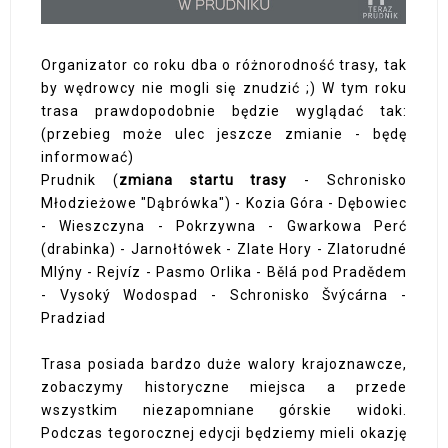
Organizator co roku dba o różnorodność trasy, tak
by wędrowcy nie mogli się znudzić ;) W tym roku
trasa prawdopodobnie będzie wyglądać tak:
(przebieg może ulec jeszcze zmianie - będę
informować)
Prudnik (
zmiana startu trasy
- Schronisko
Młodzieżowe "Dąbrówka") - Kozia Góra - Dębowiec
- Wieszczyna - Pokrzywna - Gwarkowa Perć
(drabinka) - Jarnołtówek - Zlate Hory - Zlatorudné
Mlýny - Rejvíz - Pasmo Orlika - Bělá pod Pradědem
- Vysoký Wodospad - Schronisko Švýcárna -
Pradziad
Trasa posiada bardzo duże walory krajoznawcze,
zobaczymy historyczne miejsca a przede
wszystkim niezapomniane górskie widoki.
Podczas tegorocznej edycji będziemy mieli okazję