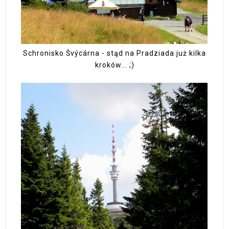
Schronisko Švýcárna - stąd na Pradziada już kilka
kroków... ;)